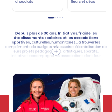
chocolats
fleurs et déco
Depuis plus de 30 ans, Initiatives.fr aide les
établissements scolaires et les associations
sportives,
culturelles, humanitaires… à trouver les
compléments de budgets nécessaires à la réalisation
de
leurs projets pédagogiques, artistiques, sportifs…
Initiatives accompagne les associations
dans leur
collecte de fonds en leur proposant
un large choix de
solutions clés en main
pour des actions rapides, faciles
et sans risque.