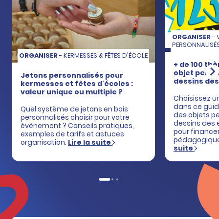
ORGANISER
- 
PERSONNALISÉ
ORGANISER
- KERMESSES & FÊTES D'ÉCOLE
+ de 100 th
objet perso
Jetons personnalisés pour
dessins des
kermesses et fêtes d'écoles :
valeur unique ou multiple ?
Choisissez u
dans ce guid
Quel système de jetons en bois
des objets p
personnalisés choisir pour votre
dessins des 
événement ? Conseils pratiques,
pour financer
exemples de tarifs et astuces
pédagogiques
organisation.
Lire la suite
suite