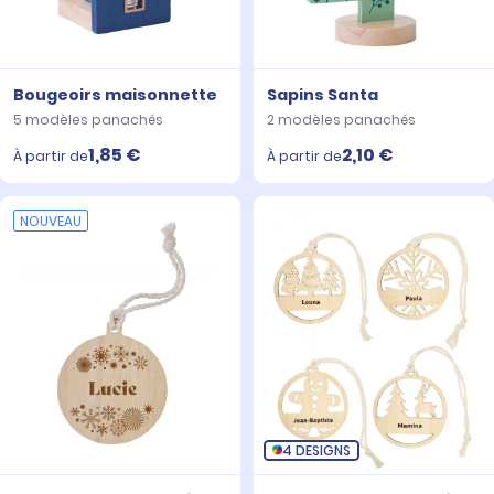
Bougeoirs maisonnette
Sapins Santa
5 modèles panachés
2 modèles panachés
1,85 €
2,10 €
À partir de
À partir de
NOUVEAU
4 DESIGNS