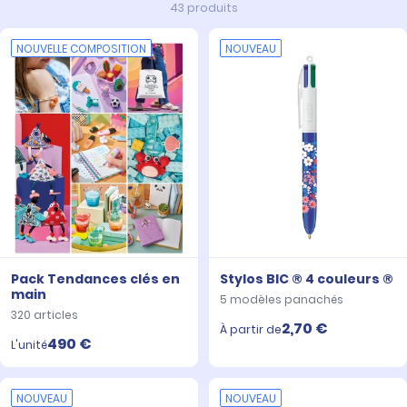
43 produits
NOUVELLE COMPOSITION
NOUVEAU
Pack Tendances clés en
Stylos BIC ® 4 couleurs ®
main
5 modèles panachés
320 articles
2,70 €
À partir de
490 €
L'unité
NOUVEAU
NOUVEAU