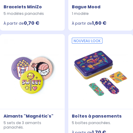
Bracelets MiniZo
Bague Mood
5 modèles panachés
1 modèle
0,70 €
1,60 €
À partir de
À partir de
NOUVEAU LOOK
Aimants "Magnétic's"
Boîtes à pansements
5 sets de 3 aimants
5 boîtes panachées.
panachés.
1,70 €
À partir de