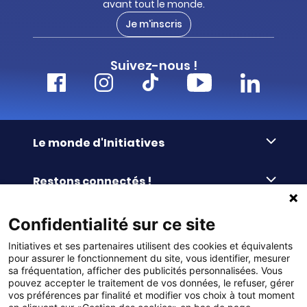
avant tout le monde.
Je m'inscris
Suivez-nous !
Le monde d'Initiatives
À propos d’Initiatives
Restons connectés !
Des valeurs de partage
Nous contacter
Initiatives-cœur
Commander facilement
Confidentialité sur ce site
Le blog
Le Fond’Actions Initiatives
Initiatives et ses partenaires utilisent des cookies et équivalents
Commande par référence
La newsletter
Enquête de satisfaction
Services & FAQ
pour assurer le fonctionnement du site, vous identifier, mesurer
Catalogues à télécharger
sa fréquentation, afficher des publicités personnalisées. Vous
pouvez accepter le traitement de vos données, le refuser, gérer
Reprise des invendus
Panier
Liens pratiques
vos préférences par finalité et modifier vos choix à tout moment
Paiement différé sans frais