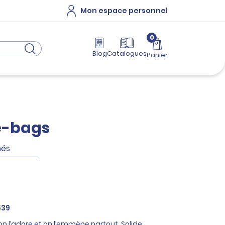
Mon espace personnel
0
Blog
Catalogues
Panier
e-bags
hés
539
on l’adore et on l’emmène partout. Solide,