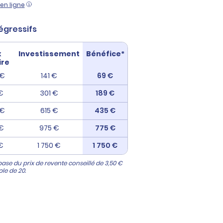
en ligne
égressifs
x
Investissement
Bénéfice*
ire
 €
141 €
69 €
 €
301 €
189 €
 €
615 €
435 €
 €
975 €
775 €
 €
1 750 €
1 750 €
base du prix de revente conseillé de 3,50 €
le de 20.