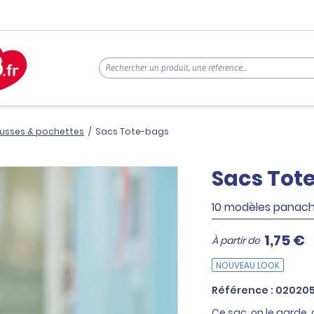
ousses & pochettes
/
Sacs Tote-bags
Sacs Tot
10 modèles panac
1,75 €
À partir de
NOUVEAU LOOK
Référence : 02020
Ce sac, on le garde, 