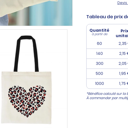
Devis 
Tableau de prix d
Quantité
Pri
à partir de
unita
60
2,35
140
2,15
300
2,05
500
1,95
1000
1,75
*Bénéfice calculé sur la 
À commander par multip