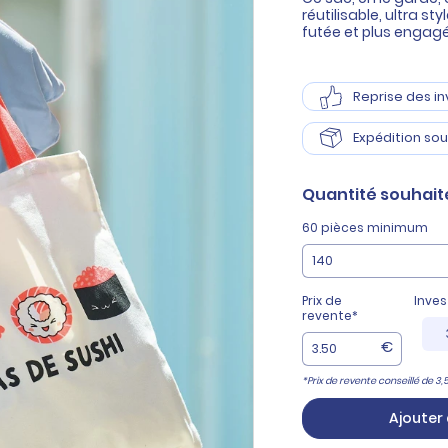
réutilisable, ultra st
futée et plus engag
Reprise des i
Expédition sou
Quantité
souhait
60 pièces minimum
Prix de
Inve
revente*
€
*Prix de revente conseillé de 3,
Ajouter 