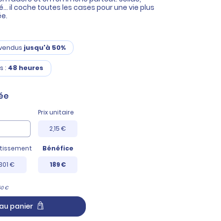
ylé… il coche toutes les cases pour une vie plus
ée.
nvendus
jusqu'à 50%
s :
48 heures
ée
Prix unitaire
2,15 €
stissement
Bénéfice
301 €
189 €
50 €
au panier