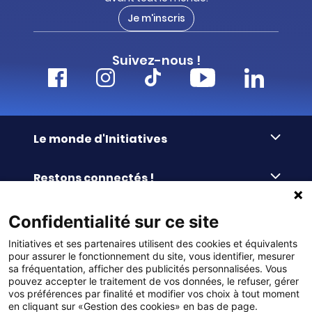
Je m'inscris
Suivez-nous !
Le monde d'Initiatives
À propos d’Initiatives
Restons connectés !
Des valeurs de partage
Nous contacter
Initiatives-cœur
Commander facilement
Confidentialité sur ce site
Le blog
Le Fond’Actions Initiatives
Initiatives et ses partenaires utilisent des cookies et équivalents
Commande par référence
La newsletter
Enquête de satisfaction
Services & FAQ
pour assurer le fonctionnement du site, vous identifier, mesurer
Catalogues à télécharger
sa fréquentation, afficher des publicités personnalisées. Vous
pouvez accepter le traitement de vos données, le refuser, gérer
Reprise des invendus
Panier
Liens pratiques
vos préférences par finalité et modifier vos choix à tout moment
Paiement différé sans frais
La livraison
en cliquant sur «Gestion des cookies» en bas de page.