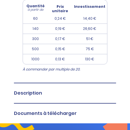
Quantité
Prix
Investissement
à partir de
unitaire
60
0,24 €
14,40 €
140
0,19 €
26,60 €
300
0,17 €
51 €
500
0,15 €
75 €
1000
0,13 €
130 €
À commander par multiple de 20.
Description
Sachet ou pochette cadeau en papier kraft
gris vergé 60g/m2.
Documents à télécharger
Rabat de fermeture sans pâte autocollante.
À commander par multiple de 20.
Fiche produit