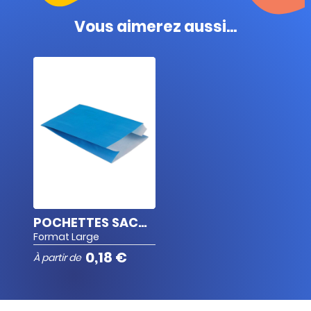
Dimensions
Vous aimerez aussi...
l.12 cm x L.20 cm x soufflet de 4,5 cm
POCHETTES SACHET KRAFT BLEU
Format Large
0,18 €
À partir de