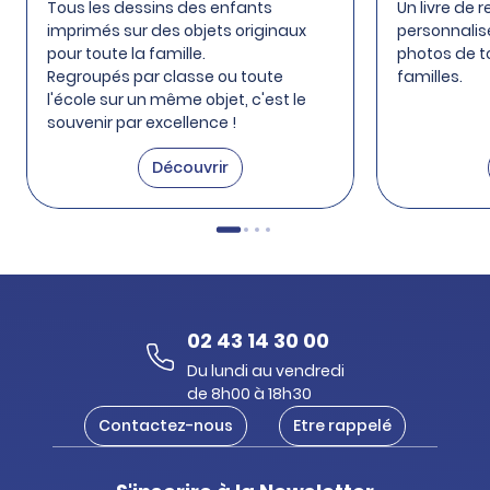
Tous les dessins des enfants
Un livre de r
imprimés sur des objets originaux
personnalisé
pour toute la famille.
photos de t
Regroupés par classe ou toute
familles.
l'école sur un même objet, c'est le
souvenir par excellence !
Découvrir
02 43 14 30 00
Du lundi au vendredi
de 8h00 à 18h30
Contactez-nous
Etre rappelé