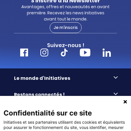
S'inscrire à la Newsletter
Avantages, offres et nouveautés en avant
première. Recevez les news Initiatives
avant tout le monde.
Je m'inscris
Suivez-nous !
Le monde d'Initiatives
À propos d’Initiatives
Restons connectés !
Des valeurs de partage
Nous contacter
Initiatives-cœur
Commander facilement
Confidentialité sur ce site
Le blog
Le Fond’Actions Initiatives
Initiatives et ses partenaires utilisent des cookies et équivalents
Commande par référence
La newsletter
Enquête de satisfaction
Services & FAQ
pour assurer le fonctionnement du site, vous identifier, mesurer