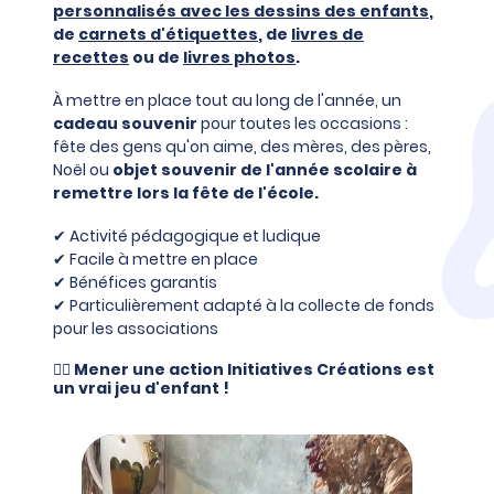
personnalisés avec les dessins des enfants
,
de
carnets d'étiquettes
, de
livres de
recettes
ou de
livres photos
.
À mettre en place tout au long de l'année, un
cadeau souvenir
pour toutes les occasions :
fête des gens qu'on aime, des mères, des pères,
Noël ou
objet souvenir de l'année scolaire à
remettre lors la fête de l'école.
✔ Activité pédagogique et ludique
✔ Facile à mettre en place
✔ Bénéfices garantis
✔ Particulièrement adapté à la collecte de fonds
pour les associations
👍🏻 Mener une action Initiatives Créations est
un vrai jeu d'enfant !