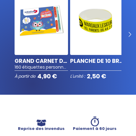
PLANCHE DE 10 BRACELETS
GRAND CARNET D'ÉTIQUETTES PERSONNALISÉES
PLANCHE DE 10 BRACELETS
160 étiquettes personnalisées
4,90 €
2,50 €
À partir de
L'unité :
À par
Reprise des invendus
Paiement à 60 jours