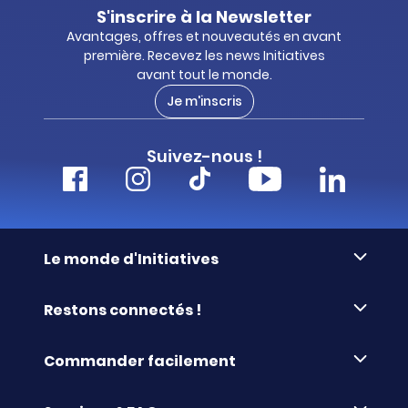
S'inscrire à la Newsletter
Avantages, offres et nouveautés en avant
première. Recevez les news Initiatives
avant tout le monde.
Je m'inscris
Suivez-nous !
Le monde d'Initiatives
À propos d’Initiatives
Restons connectés !
Des valeurs de partage
Nous contacter
Initiatives-cœur
Commander facilement
Le blog
Le Fond’Actions Initiatives
Commande par référence
La newsletter
Enquête de satisfaction