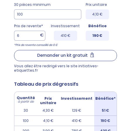
30 pièces minimum
Prix unitaire
4,10 €
Prix de revente*
Investissement
Bénéfice
€
410 €
190 €
*Prix de revente conseillé de 6 €
Demander un kit gratuit
Vous allez être redirigé vers le site initiatives-
etiquettes.fr
Tableau de prix dégressifs
Quantité
Prix
Investissement
Bénéfice*
à partir de
unitaire
30
4,30 €
129 €
51 €
100
4,10 €
410 €
190 €
200
3,90 €
780 €
420 €