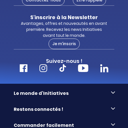
S'inscrire à la Newsletter
Avantages, offres et nouveautés en avant
première. Recevez les news Initiatives
avant tout le monde.
Je m'inscris
Suivez-nous !
Le monde d'Initiatives
À propos d’Initiatives
Restons connectés !
Des valeurs de partage
Nous contacter
Initiatives-cœur
Commander facilement