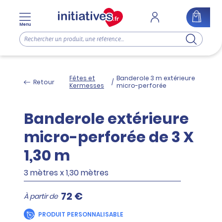
Menu
Fêtes et
Banderole 3 m extérieure
Retour
/
Kermesses
micro-perforée
Banderole extérieure
micro-perforée de 3 X
1,30 m
3 mètres x 1,30 mètres
72 €
À partir de
PRODUIT PERSONNALISABLE