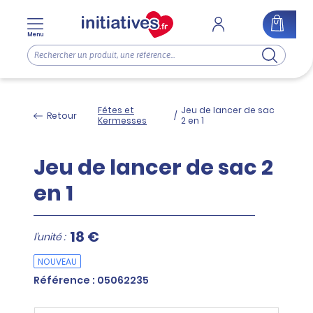
Menu
Fêtes et
Jeu de lancer de sac
Retour
/
Kermesses
2 en 1
Jeu de lancer de sac 2
en 1
18 €
l'unité :
NOUVEAU
Référence : 05062235