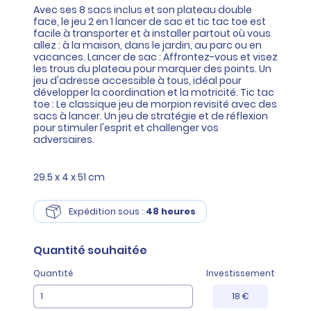
Avec ses 8 sacs inclus et son plateau double
face, le jeu 2 en 1 lancer de sac et tic tac toe est
facile à transporter et à installer partout où vous
allez : à la maison, dans le jardin, au parc ou en
vacances. Lancer de sac : Affrontez-vous et visez
les trous du plateau pour marquer des points. Un
jeu d'adresse accessible à tous, idéal pour
développer la coordination et la motricité. Tic tac
toe : Le classique jeu de morpion revisité avec des
sacs à lancer. Un jeu de stratégie et de réflexion
pour stimuler l'esprit et challenger vos
adversaires.
29.5 x 4 x 51 cm
Expédition sous :
48 heures
Quantité
souhaitée
Quantité
Investissement
18 €