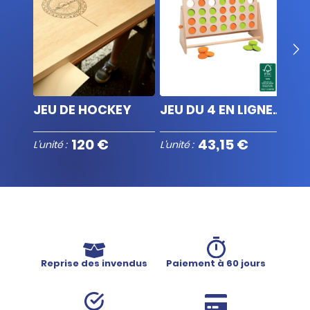
JEU DE MORPION GÉANT
JEU DE HOCKEY
JEU DU 4 EN LIGNE GÉANT EN BOIS
120 €
43,15 €
L'unité :
L'unité :
L'unit
Reprise des invendus
Paiement à 60 jours