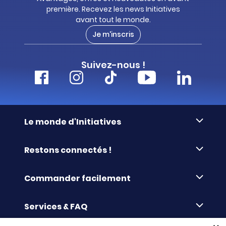
première. Recevez les news Initiatives
avant tout le monde.
Je m'inscris
Suivez-nous !
Le monde d'Initiatives
À propos d’Initiatives
Restons connectés !
Des valeurs de partage
Nous contacter
Initiatives-cœur
Commander facilement
Le blog
Le Fond’Actions Initiatives
Commande par référence
La newsletter
Enquête de satisfaction
Services & FAQ
Catalogues à télécharger