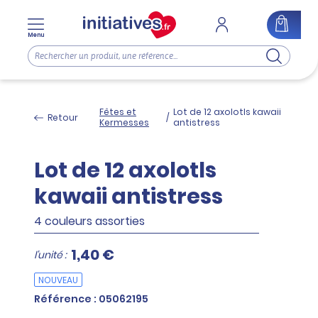
Menu
Fêtes et
Lot de 12 axolotls kawaii
Retour
/
Kermesses
antistress
Lot de 12 axolotls
kawaii antistress
4 couleurs assorties
1,40 €
l'unité :
NOUVEAU
Référence : 05062195