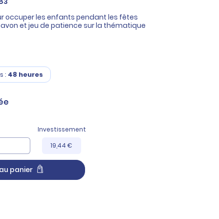
83
r occuper les enfants pendant les fêtes
 savon et jeu de patience sur la thématique
s :
48 heures
ée
Investissement
19,44 €
au panier