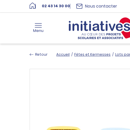
Nous contacter
02 43 14 30 00
Menu
Retour
Accueil
/
Fêtes et Kermesses
/
Lots par