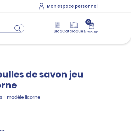
Mon espace personnel
0
Blog
Catalogues
Panier
 bulles de savon jeu
orne
s - modèle licorne