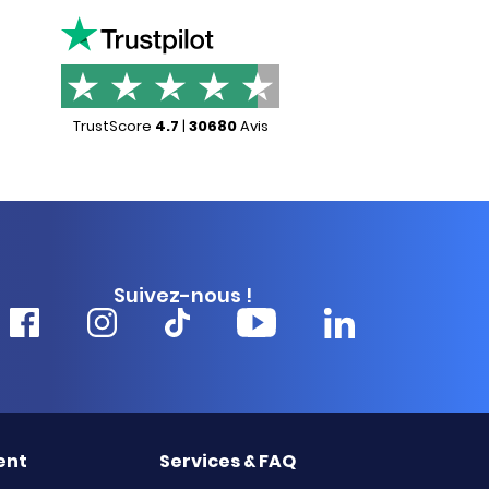
TrustScore
4.7
|
30680
Avis
Suivez-nous !
ent
Services & FAQ