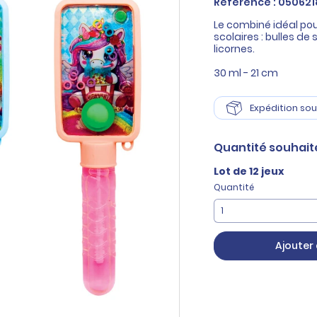
Référence : 050621
Le combiné idéal pou
scolaires : bulles de
licornes.
30 ml - 21 cm
Expédition sou
Quantité
souhait
Lot de 12 jeux
Quantité
Ajouter 