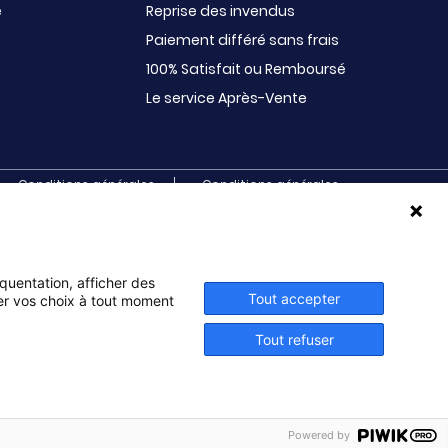
e
Reprise des invendus
Paiement différé sans frais
100% Satisfait ou Remboursé
Le service Après-Vente
Conditions générales
Conditions générales
d’utilisation
de vente et de services
s. Initiatives s’adresse aux écoles primaires,
ux BTS, aux IUT, aux MFR, aux IFSI, aux associations
ves, sociales, musicales, paroissiales, de jumelage,
équentation, afficher des
Tout accepter
ier vos choix à tout moment
Tout refuser
Powered by