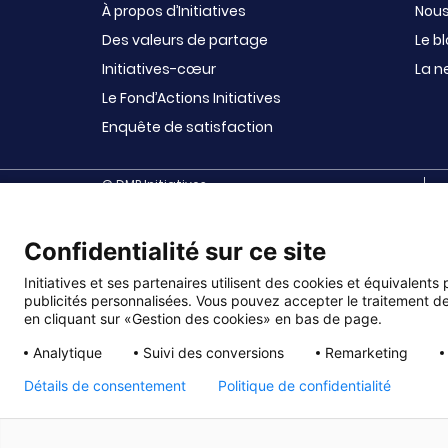
À propos d’Initiatives
Nous
Des valeurs de partage
Le b
Initiatives-cœur
La n
Le Fond’Actions Initiatives
Enquête de satisfaction
© DMP Initiatives
10 avenue Georges Auric - 72021 LE MANS CEDEX 2
Confidentialité sur ce site
Initiatives est le spécialiste français des solutions d
maternelles, aux collèges et lycées, aux associations sc
sportives (UGSEL, USEP, AS …), aux bureaux des étudiants
Initiatives et ses partenaires utilisent des cookies et équivalents
3ème âge, à fonds publics, à fonds privés, comités d
publicités personnalisées. Vous pouvez accepter le traitement de
en cliquant sur «Gestion des cookies» en bas de page.
Analytique
Suivi des conversions
Remarketing
Détails de consentement
Politique de confidentialité