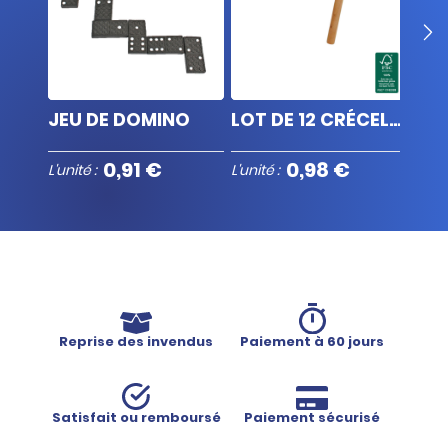
LOT DE 12 CRÉCELLES EN BOIS
JEU DE DOMINO
LOT DE 12 CRÉCELLES EN BOIS
JEU
0,91 €
0,98 €
L'unité :
L'unité :
L'unit
Reprise des invendus
Paiement à 60 jours
Satisfait ou remboursé
Paiement sécurisé