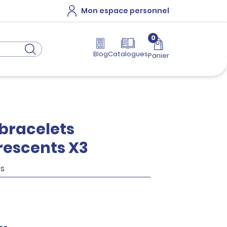
Mon espace personnel
0
Blog
Catalogues
Panier
 bracelets
escents X3
ts