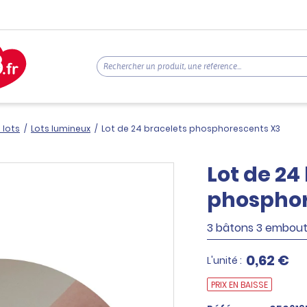
 lots
/
Lots lumineux
/
Lot de 24 bracelets phosphorescents X3
Lot de 24
phosphor
3 bâtons 3 embou
0,62 €
L'unité :
PRIX EN BAISSE