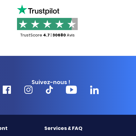
TrustScore
4.7
|
30680
Avis
Suivez-nous !
ent
Services & FAQ