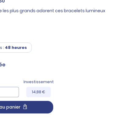
50
 les plus grands adorent ces bracelets lumineux
s :
48 heures
ée
Investissement
14,88 €
au panier