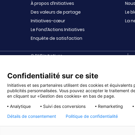
À propos d’Initiatives
Nous
Des valeurs de partage
Le b
Initiatives-cœur
La n
Le Fond’Actions Initiatives
Enquête de satisfaction
© DMP Initiatives
10 avenue Georges Auric - 72021 LE MANS CEDEX 2
Confidentialité sur ce site
Initiatives est le spécialiste français des solutions d
maternelles, aux collèges et lycées, aux associations sc
sportives (UGSEL, USEP, AS …), aux bureaux des étudiants
Initiatives et ses partenaires utilisent des cookies et équivalents
3ème âge, à fonds publics, à fonds privés, comités d
publicités personnalisées. Vous pouvez accepter le traitement de
en cliquant sur «Gestion des cookies» en bas de page.
Analytique
Suivi des conversions
Remarketing
Détails de consentement
Politique de confidentialité