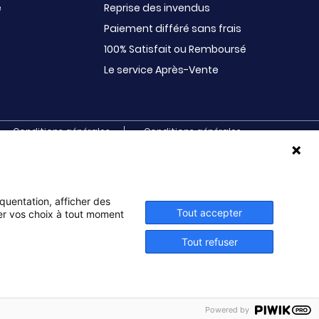
e
Reprise des invendus
Paiement différé sans frais
100% Satisfait ou Remboursé
Le service Après-Vente
Conditions générales
Conditions générales
d’utilisation
de vente et de services
s. Initiatives s’adresse aux écoles primaires,
ux BTS, aux IUT, aux MFR, aux IFSI, aux associations
ves, sociales, musicales, paroissiales, de jumelage,
équentation, afficher des
Tout accepter
ier vos choix à tout moment
Tout refuser
Powered by