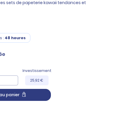
des sets de papeterie kawaii tendances et
s :
48 heures
ée
Investissement
25,92 €
au panier