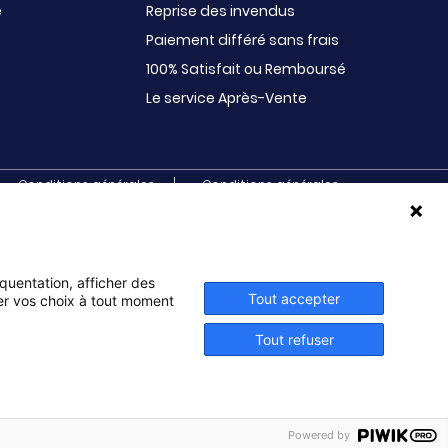
e
Reprise des invendus
Paiement différé sans frais
100% Satisfait ou Remboursé
Le service Après-Vente
Conditions générales
Conditions générales
d’utilisation
de vente et de services
s. Initiatives s’adresse aux écoles primaires,
ux BTS, aux IUT, aux MFR, aux IFSI, aux associations
ves, sociales, musicales, paroissiales, de jumelage,
équentation, afficher des
Tout accepter
ier vos choix à tout moment
Tout refuser
Powered by