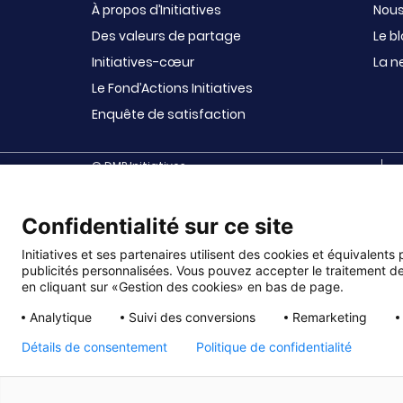
À propos d’Initiatives
Nous
Des valeurs de partage
Le b
Initiatives-cœur
La n
Le Fond’Actions Initiatives
Enquête de satisfaction
© DMP Initiatives
10 avenue Georges Auric - 72021 LE MANS CEDEX 2
Confidentialité sur ce site
Initiatives est le spécialiste français des solutions d
maternelles, aux collèges et lycées, aux associations sc
sportives (UGSEL, USEP, AS …), aux bureaux des étudiants
Initiatives et ses partenaires utilisent des cookies et équivalents
3ème âge, à fonds publics, à fonds privés, comités d
publicités personnalisées. Vous pouvez accepter le traitement de
en cliquant sur «Gestion des cookies» en bas de page.
Analytique
Suivi des conversions
Remarketing
Détails de consentement
Politique de confidentialité