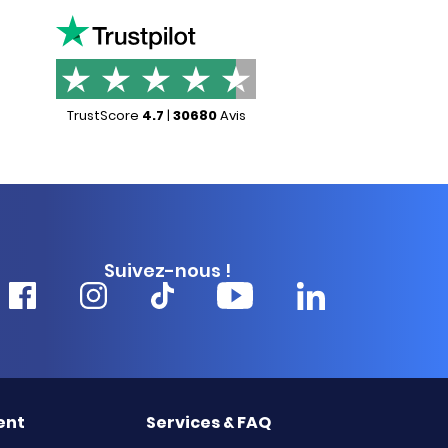
TrustScore
4.7
|
30680
Avis
Suivez-nous !
ent
Services & FAQ