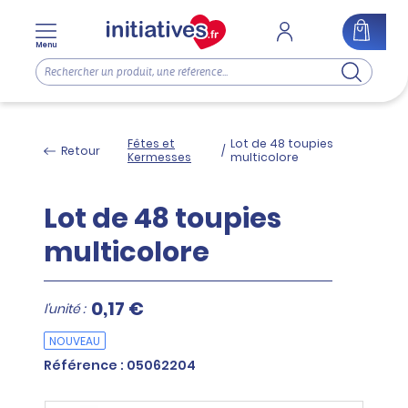
Menu
Fêtes et
Lot de 48 toupies
Retour
/
Kermesses
multicolore
Lot de 48 toupies
multicolore
0,17 €
l'unité :
NOUVEAU
Référence : 05062204