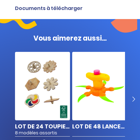
Documents à télécharger
Fiche produit
Vous aimerez aussi...
LOT DE 48 LANCES TOUPIE
LOT DE 24 TOUPIES EN BOIS À COLORIER
LOT DE 48 LANCES TOUPIE
8 modèles assortis
8 mo