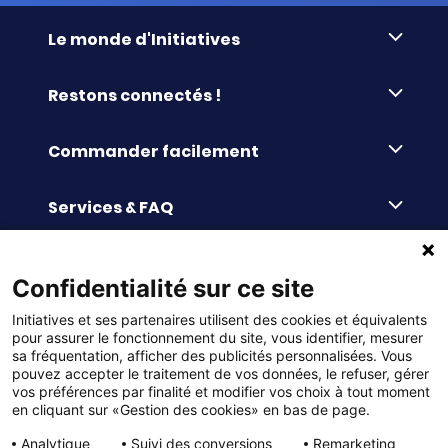
Le monde d'Initiatives
À propos d’Initiatives
Restons connectés !
Des valeurs de partage
Nous contacter
Initiatives-cœur
Commander facilement
Le blog
Le Fond’Actions Initiatives
Commande par référence
La newsletter
Enquête de satisfaction
Services & FAQ
Catalogues à télécharger
Reprise des invendus
Panier
Liens pratiques
Paiement différé sans frais
La livraison
Confidentialité sur ce site
© DMP Initiatives 10 avenue Georges Auric - 72021
100% Satisfait ou Remboursé
Le paiement
Initiatives et ses partenaires utilisent des cookies et équivalents
LE MANS CEDEX 2
Initiatives est le spécialiste français des solutions de
Le service Après-Vente
pour assurer le fonctionnement du site, vous identifier, mesurer
collecte de fonds pour les établissements scolaires
Politique de confidentialité
sa fréquentation, afficher des publicités personnalisées. Vous
et les associations. Initiatives s’adresse aux écoles
primaires, maternelles, aux collèges et lycées, aux
pouvez accepter le traitement de vos données, le refuser, gérer
associations scolaires (APE, APEL, OGEC, sou des écoles,
Charte cookies
vos préférences par finalité et modifier vos choix à tout moment
FSE, coopératives scolaires), aux BTS, aux IUT, aux MFR,
en cliquant sur «Gestion des cookies» en bas de page.
aux IFSI, aux associations sportives (UGSEL, USEP, AS …),
Gestion des cookies
aux bureaux des étudiants (MDL, BDE…) et à tous types
Analytique
Suivi des conversions
Remarketing
d’associations loi 1901 (culturelles, sportives, sociales,