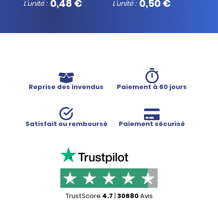
0,48 €
0,50 €
L'unité :
L'unité :
L'unit
Reprise des invendus
Paiement à 60 jours
Satisfait ou remboursé
Paiement sécurisé
TrustScore
4.7
|
30680
Avis