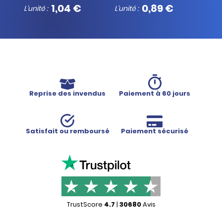
1,04 €
0,89 €
L'unité :
L'unité :
L'unit
Reprise des invendus
Paiement à 60 jours
Satisfait ou remboursé
Paiement sécurisé
TrustScore
4.7
|
30680
Avis