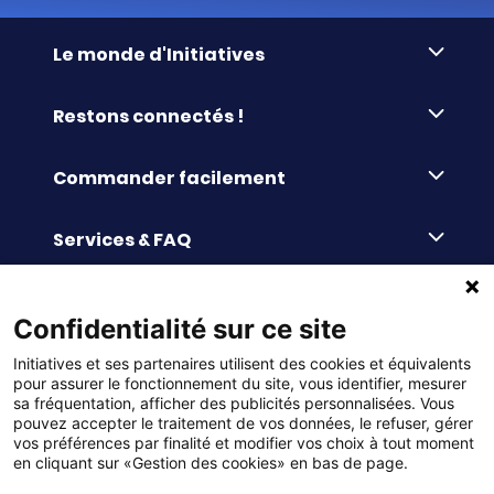
Le monde d'Initiatives
À propos d’Initiatives
Restons connectés !
Des valeurs de partage
Nous contacter
Initiatives-cœur
Commander facilement
Le blog
Le Fond’Actions Initiatives
Commande par référence
La newsletter
Enquête de satisfaction
Services & FAQ
Catalogues à télécharger
Reprise des invendus
Panier
Liens pratiques
Paiement différé sans frais
La livraison
Confidentialité sur ce site
© DMP Initiatives 10 avenue Georges Auric - 72021
100% Satisfait ou Remboursé
Le paiement
Initiatives et ses partenaires utilisent des cookies et équivalents
LE MANS CEDEX 2
Initiatives est le spécialiste français des solutions de
Le service Après-Vente
pour assurer le fonctionnement du site, vous identifier, mesurer
collecte de fonds pour les établissements scolaires
Politique de confidentialité
sa fréquentation, afficher des publicités personnalisées. Vous
et les associations. Initiatives s’adresse aux écoles
primaires, maternelles, aux collèges et lycées, aux
pouvez accepter le traitement de vos données, le refuser, gérer
associations scolaires (APE, APEL, OGEC, sou des écoles,
Charte cookies
vos préférences par finalité et modifier vos choix à tout moment
FSE, coopératives scolaires), aux BTS, aux IUT, aux MFR,
en cliquant sur «Gestion des cookies» en bas de page.
aux IFSI, aux associations sportives (UGSEL, USEP, AS …),
Gestion des cookies
aux bureaux des étudiants (MDL, BDE…) et à tous types