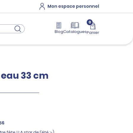
Mon espace personnel
0
Blog
Catalogues
Panier
à eau 33 cm
56
e fête ! LA star de l'été ;-)