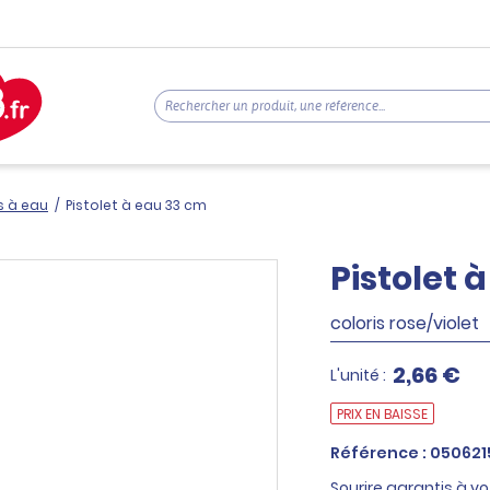
s à eau
/
Pistolet à eau 33 cm
Pistolet 
coloris rose/violet
2,66 €
L'unité :
PRIX EN BAISSE
Référence : 050621
Sourire garantis à votr