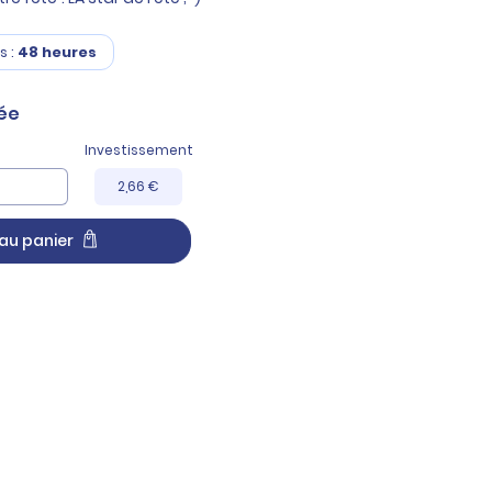
s :
48 heures
ée
Investissement
2,66 €
au panier