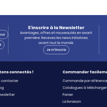
S'inscrire à la Newsletter
Avantages, offres et nouveautés en avant
ous
première. Recevez les news Initiatives
avant tout le monde.
é
Je m'inscris
tons connectés !
Commander facilem
 contacter
Commande par référenc
log
Catalogues à télécharger
ewsletter
Panier
La livraison