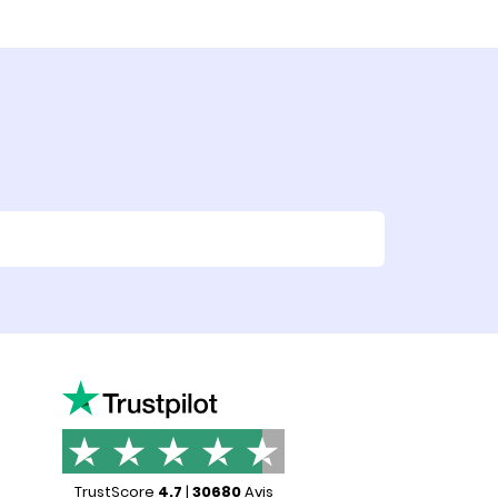
TrustScore
4.7
|
30680
Avis