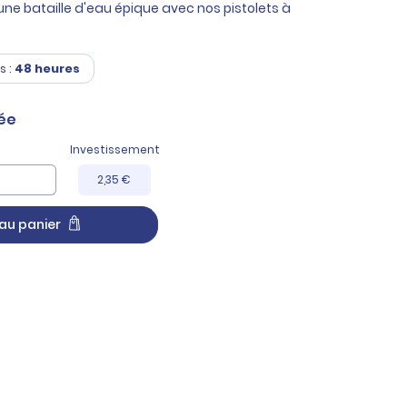
ne bataille d'eau épique avec nos pistolets à
s :
48 heures
ée
Investissement
2,35 €
au panier