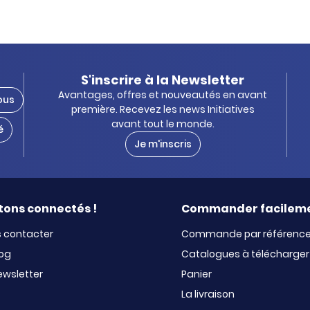
S'inscrire à la Newsletter
Avantages, offres et nouveautés en avant
ous
première. Recevez les news Initiatives
avant tout le monde.
é
Je m'inscris
tons connectés !
Commander facilem
 contacter
Commande par référenc
log
Catalogues à télécharger
ewsletter
Panier
La livraison