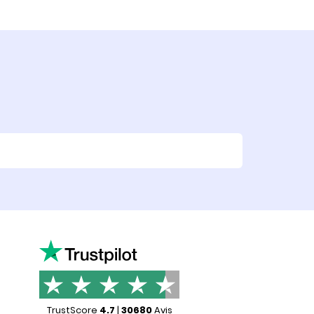
TrustScore
4.7
|
30680
Avis