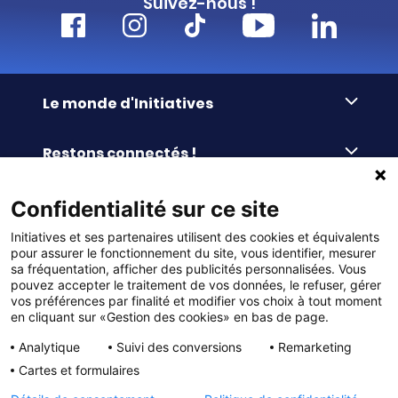
Suivez-nous !
Le monde d'Initiatives
À propos d’Initiatives
Restons connectés !
Des valeurs de partage
Nous contacter
Initiatives-cœur
Commander facilement
Confidentialité sur ce site
Le blog
Le Fond’Actions Initiatives
Initiatives et ses partenaires utilisent des cookies et équivalents
Commande par référence
La newsletter
Enquête de satisfaction
Services & FAQ
pour assurer le fonctionnement du site, vous identifier, mesurer
Catalogues à télécharger
sa fréquentation, afficher des publicités personnalisées. Vous
pouvez accepter le traitement de vos données, le refuser, gérer
Reprise des invendus
Panier
Liens pratiques
vos préférences par finalité et modifier vos choix à tout moment
Paiement différé sans frais
en cliquant sur «Gestion des cookies» en bas de page.
La livraison
© DMP Initiatives 10 avenue Georges Auric - 72021
100% Satisfait ou Remboursé
Le paiement
Analytique
Suivi des conversions
Remarketing
LE MANS CEDEX 2
Initiatives est le spécialiste français des solutions de
Le service Après-Vente
Cartes et formulaires
collecte de fonds pour les établissements scolaires
Politique de confidentialité
et les associations. Initiatives s’adresse aux écoles