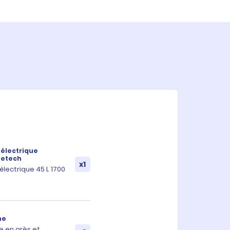
 électrique
etech
x1
 électrique 45 L 1700
ne
ne en grès et