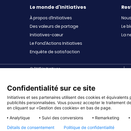
Le monde d'Initiatives
Res
À propos d’Initiatives
Nous
Des valeurs de partage
Le b
Initiatives-cœur
La n
Le Fond’Actions Initiatives
Enquête de satisfaction
© DMP Initiatives
10 avenue Georges Auric - 72021 LE MANS CEDEX 2
Confidentialité sur ce site
Initiatives est le spécialiste français des solutions d
maternelles, aux collèges et lycées, aux associations sc
sportives (UGSEL, USEP, AS …), aux bureaux des étudiants
Initiatives et ses partenaires utilisent des cookies et équivalents
3ème âge, à fonds publics, à fonds privés, comités d
publicités personnalisées. Vous pouvez accepter le traitement de
en cliquant sur «Gestion des cookies» en bas de page.
Analytique
Suivi des conversions
Remarketing
Détails de consentement
Politique de confidentialité