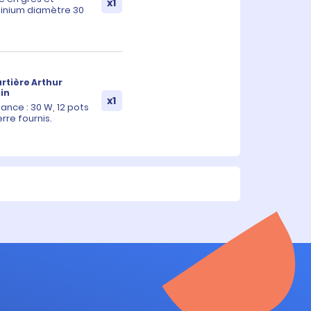
x1
inium diamètre 30
rtière Arthur
in
x1
sance : 30 W, 12 pots
rre fournis.
rateur allume-
x1
are Techwood
vidéo pour
x1
rtphone