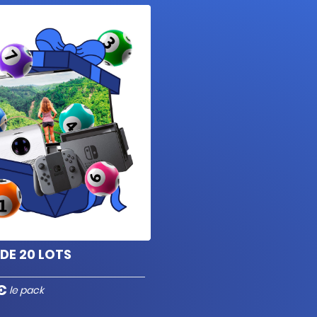
Barre de son stéréo sans
Char
x1
fil
pou
Conf
Set de 3 ustensiles de
x1
Hous
barbecue en inox
D, Bl
DE 20 LOTS
€
le pack