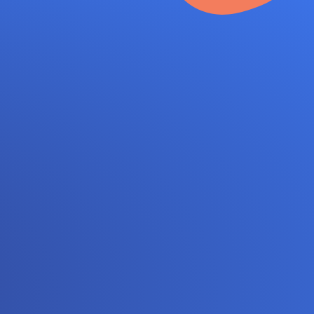
geur à induction
x1
r smartphone
érencier
x1
se en polyester 600
oc-notes inclus.