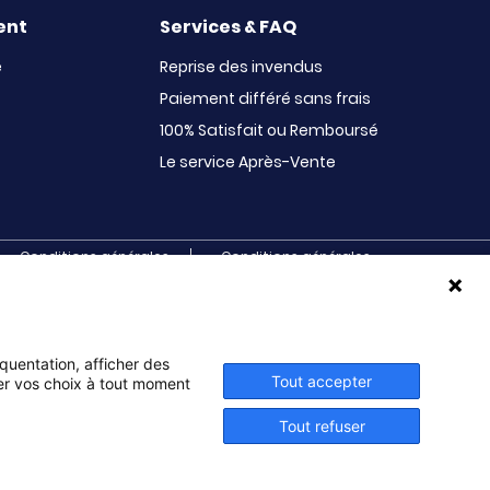
ent
Services & FAQ
e
Reprise des invendus
Paiement différé sans frais
100% Satisfait ou Remboursé
Le service Après-Vente
Conditions générales
Conditions générales
d’utilisation
de vente et de services
s. Initiatives s’adresse aux écoles primaires,
ux BTS, aux IUT, aux MFR, aux IFSI, aux associations
ves, sociales, musicales, paroissiales, de jumelage,
équentation, afficher des
Tout accepter
ier vos choix à tout moment
Tout refuser