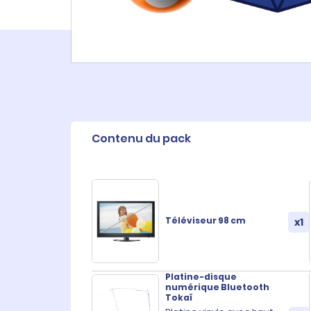
Contenu du pack
Téléviseur 98 cm
x1
Platine-disque
numérique Bluetooth
Tokaï