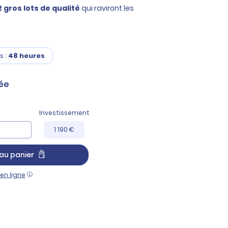
 gros lots de qualité
qui raviront les
s :
48 heures
ée
Investissement
1 190 €
au panier
en ligne