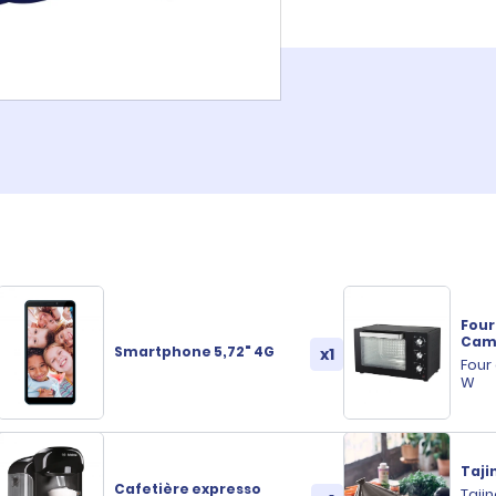
Four
Cam
Smartphone 5,72" 4G
x1
Four
W
Taji
Cafetière expresso
Taji