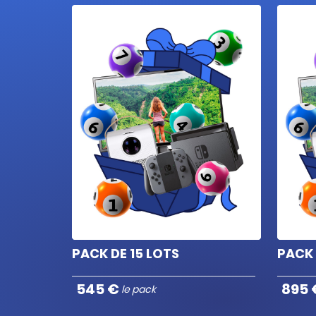
Set casque filaire &
x1
écouteurs Bluetooth
Support ajustable pour
tablette et ordinateur
x1
portable
Mallette de coloriage 68
x1
PACK DE 15 LOTS
PACK 
pièces Licence
545 €
895 
le pack