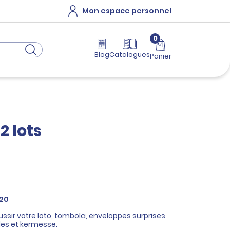
Mon espace personnel
0
Blog
Catalogues
Panier
2 lots
120
ussir votre loto, tombola, enveloppes surprises
les et kermesse.