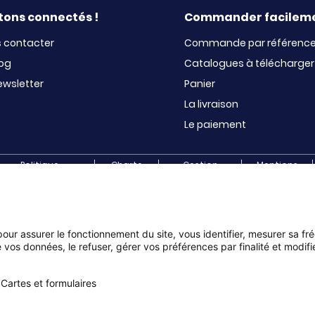
tons connectés !
Commander facilem
 contacter
Commande par référenc
log
Catalogues à télécharger
ewsletter
Panier
La livraison
Le paiement
Politique
Charte
Gestion
Mentions
de confidentialité
cookies
des cookies
légales
e collecte de fonds pour les établissements scolaires et les association
olaires (APE, APEL, OGEC, sou des écoles, FSE, coopératives scolaires), a
 (MDL, BDE…) et à tous types d’associations loi 1901 (culturelles, sporti
 pour assurer le fonctionnement du site, vous identifier, mesurer sa fr
es fêtes, amicales des sapeurs pompiers …)
 vos données, le refuser, gérer vos préférences par finalité et modif
Cartes et formulaires