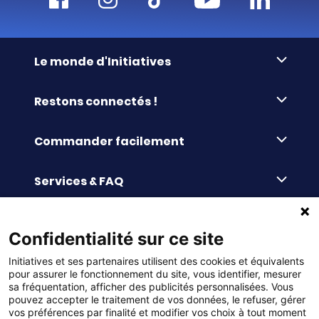
Le monde d'Initiatives
À propos d’Initiatives
Restons connectés !
Des valeurs de partage
Nous contacter
Initiatives-cœur
Commander facilement
Le blog
Le Fond’Actions Initiatives
Commande par référence
La newsletter
Enquête de satisfaction
Services & FAQ
Catalogues à télécharger
Reprise des invendus
Panier
Liens pratiques
Paiement différé sans frais
La livraison
Confidentialité sur ce site
© DMP Initiatives 10 avenue Georges Auric - 72021
100% Satisfait ou Remboursé
Le paiement
Initiatives et ses partenaires utilisent des cookies et équivalents
LE MANS CEDEX 2
Initiatives est le spécialiste français des solutions de
Le service Après-Vente
pour assurer le fonctionnement du site, vous identifier, mesurer
collecte de fonds pour les établissements scolaires
Politique de confidentialité
sa fréquentation, afficher des publicités personnalisées. Vous
et les associations. Initiatives s’adresse aux écoles
primaires, maternelles, aux collèges et lycées, aux
pouvez accepter le traitement de vos données, le refuser, gérer
associations scolaires (APE, APEL, OGEC, sou des écoles,
Charte cookies
vos préférences par finalité et modifier vos choix à tout moment