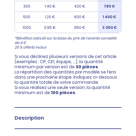
300
1,40 €
420 €
780 €
500
1,20 €
600 €
1 400 €
1000
0,95 €
950 €
3 050 €
*Bénéfice calculé sur la base du prix de revente conseillé
de 4 €
20 % offerts inclus
Si vous déclinez plusieurs versions de cet article
(exemples : CP, CE1, équipe, ...), la quantité
minimum par version est de
30 pièces
.
La répartition des quantités par modèle se fera
dans une prochaine étape. Indiquez ci-dessous
la quantité totale de votre commande.
Si vous réalisez une seule version, la quantité
minimum est de
100 pièces
.
Description
support cartonné 300g/m2
Calendrier avec éphéméride indiquant les jours