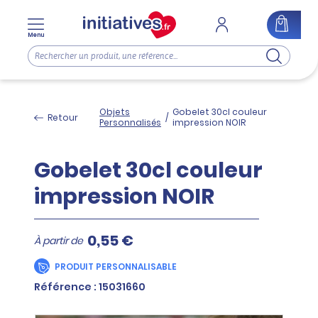
Menu
Objets
Gobelet 30cl couleur
Retour
/
Personnalisés
impression NOIR
Gobelet 30cl couleur
impression NOIR
0,55 €
À partir de
PRODUIT PERSONNALISABLE
Référence : 15031660