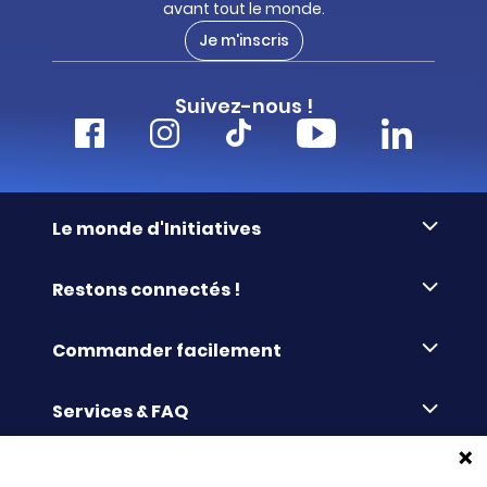
avant tout le monde.
Je m'inscris
Suivez-nous !
Le monde d'Initiatives
À propos d’Initiatives
Restons connectés !
Des valeurs de partage
Nous contacter
Initiatives-cœur
Commander facilement
Le blog
Le Fond’Actions Initiatives
Commande par référence
La newsletter
Enquête de satisfaction
Services & FAQ
Catalogues à télécharger
Reprise des invendus
Panier
Liens pratiques