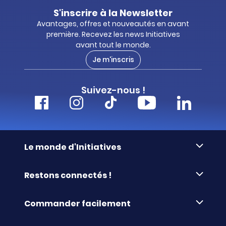
S'inscrire à la Newsletter
Avantages, offres et nouveautés en avant
première. Recevez les news Initiatives
avant tout le monde.
Je m'inscris
Suivez-nous !
Le monde d'Initiatives
À propos d’Initiatives
Restons connectés !
Des valeurs de partage
Nous contacter
Initiatives-cœur
Commander facilement
Le blog
Le Fond’Actions Initiatives
Commande par référence
La newsletter