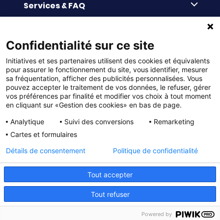
Enquête de satisfaction
Services & FAQ
Catalogues à télécharger
Reprise des invendus
Panier
Liens pratiques
Paiement différé sans frais
La livraison
Confidentialité sur ce site
© DMP Initiatives 10 avenue Georges Auric - 72021
100% Satisfait ou Remboursé
Le paiement
Initiatives et ses partenaires utilisent des cookies et équivalents
LE MANS CEDEX 2
Initiatives est le spécialiste français des solutions de
Le service Après-Vente
pour assurer le fonctionnement du site, vous identifier, mesurer
collecte de fonds pour les établissements scolaires
Politique de confidentialité
sa fréquentation, afficher des publicités personnalisées. Vous
et les associations. Initiatives s’adresse aux écoles
primaires, maternelles, aux collèges et lycées, aux
pouvez accepter le traitement de vos données, le refuser, gérer
associations scolaires (APE, APEL, OGEC, sou des écoles,
Charte cookies
vos préférences par finalité et modifier vos choix à tout moment
FSE, coopératives scolaires), aux BTS, aux IUT, aux MFR,
en cliquant sur «Gestion des cookies» en bas de page.
aux IFSI, aux associations sportives (UGSEL, USEP, AS …),
Gestion des cookies
aux bureaux des étudiants (MDL, BDE…) et à tous types
Analytique
Suivi des conversions
Remarketing
d’associations loi 1901 (culturelles, sportives, sociales,
Mentions légales
musicales, paroissiales, de jumelage, 3ème âge, à
Cartes et formulaires
fonds publics, à fonds privés, comités des fêtes,
Conditions générales d'utilisation
amicales des sapeurs pompiers …)
Détails de consentement
Politique de confidentialité
Conditions générales de vente et de services
Tout accepter
Tout refuser
Powered by