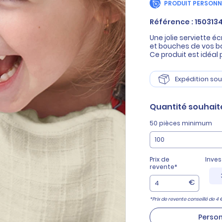
PRODUIT PERSONN
Référence : 150313
Une jolie serviette 
et bouches de vos b
Ce produit est idéal p
Expédition sou
Quantité
souhait
50 pièces minimum
Prix de
Inve
revente*
€
*Prix de revente conseillé de 4 
Person