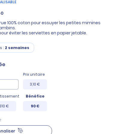
ALISABLE
40
écrue 100% coton pour essuyer les petites mimines
ambins.
our éviter les serviettes en papier jetable.
s :
2 semaines
ée
Prix unitaire
3,10 €
stissement
Bénéfice
310 €
90 €
€
naliser