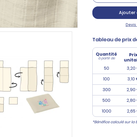
Ajouter 
Devis 
Tableau de prix d
Quantité
Pri
à partir de
unita
50
3,20
100
3,10
300
2,90
500
2,80
1000
2,65
*Bénéfice calculé sur la 