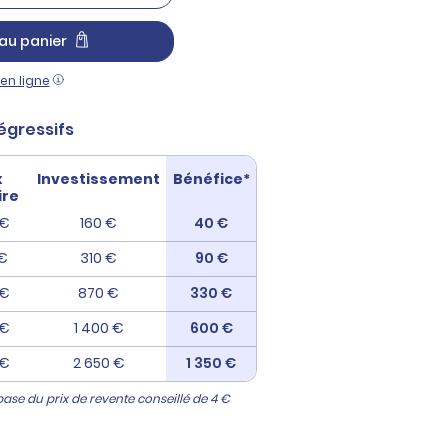
au panier
en ligne
égressifs
x
Investissement
Bénéfice*
ire
 €
160 €
40 €
 €
310 €
90 €
 €
870 €
330 €
 €
1 400 €
600 €
 €
2 650 €
1 350 €
base du prix de revente conseillé de 4 €