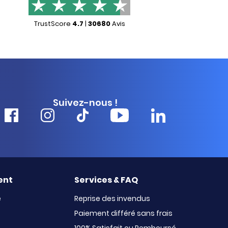
TrustScore
4.7
|
30680
Avis
Suivez-nous !
ent
Services & FAQ
e
Reprise des invendus
Paiement différé sans frais
100% Satisfait ou Remboursé