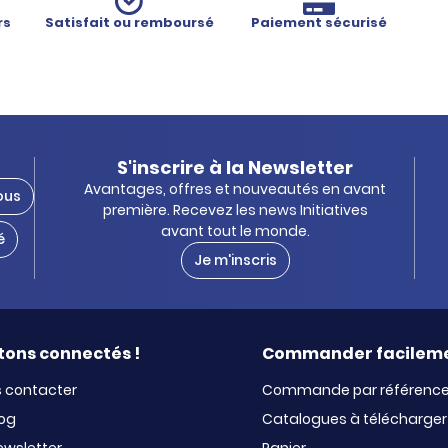
rs
Satisfait ou remboursé
Paiement sécurisé
S'inscrire à la Newsletter
Avantages, offres et nouveautés en avant
ous
première. Recevez les news Initiatives
avant tout le monde.
é
Je m'inscris
tons connectés !
Commander facilem
 contacter
Commande par référenc
log
Catalogues à télécharger
ewsletter
Panier