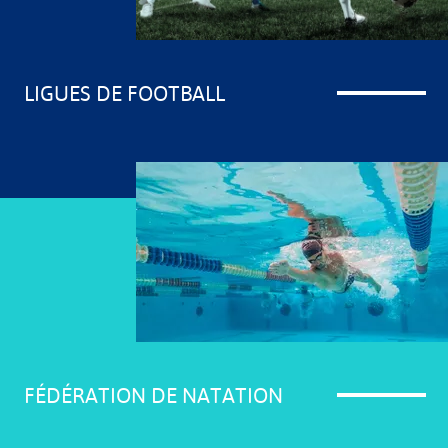
LIGUES DE FOOTBALL
Pays de la Loire
Normandie
Grand Est
Méditérranée
Centre Val de Loire
Bourgogne Franche-Comté
FÉDÉRATION DE NATATION