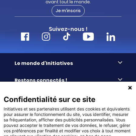
avant tout le monde.
Je m'inscris
Suivez-nous !
Le monde d'Initiatives
À propos d’Initiatives
Restons connectés !
Des valeurs de partage
Nous contacter
Initiatives-cœur
Commander facilement
Confidentialité sur ce site
Le blog
Le Fond’Actions Initiatives
Initiatives et ses partenaires utilisent des cookies et équivalents
Commande par référence
La newsletter
Enquête de satisfaction
Services & FAQ
pour assurer le fonctionnement du site, vous identifier, mesurer
Catalogues à télécharger
sa fréquentation, afficher des publicités personnalisées. Vous
pouvez accepter le traitement de vos données, le refuser, gérer
Reprise des invendus
Panier
Liens pratiques
vos préférences par finalité et modifier vos choix à tout moment
Paiement différé sans frais