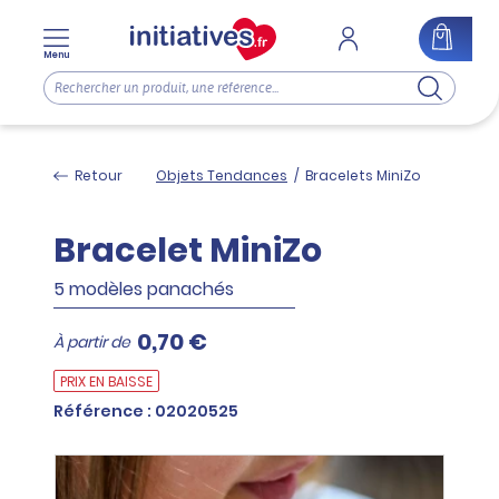
Menu
Retour
Objets Tendances
/
Bracelets MiniZo
Bracelet MiniZo
5 modèles panachés
0,70 €
À partir de
PRIX EN BAISSE
Référence : 02020525