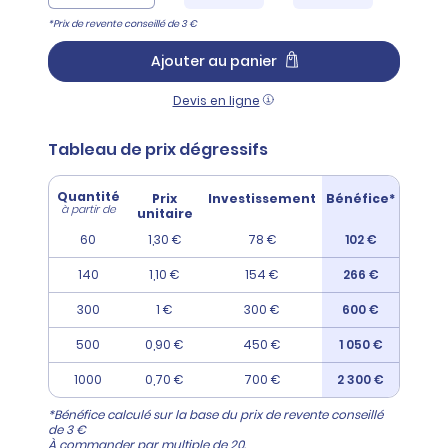
*Prix de revente conseillé de 3 €
Ajouter au panier
Devis en ligne
Tableau de prix dégressifs
Quantité
Prix
Investissement
Bénéfice*
à partir de
unitaire
60
1,30 €
78 €
102 €
140
1,10 €
154 €
266 €
300
1 €
300 €
600 €
500
0,90 €
450 €
1 050 €
1000
0,70 €
700 €
2 300 €
*Bénéfice calculé sur la base du prix de revente conseillé
de 3 €
À commander par multiple de 20.