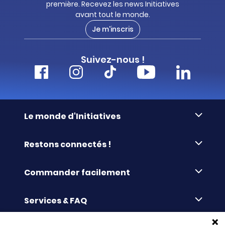
première. Recevez les news Initiatives
avant tout le monde.
Je m'inscris
Suivez-nous !
Le monde d'Initiatives
À propos d’Initiatives
Restons connectés !
Des valeurs de partage
Nous contacter
Initiatives-cœur
Commander facilement
Le blog
Le Fond’Actions Initiatives
Commande par référence
La newsletter
Enquête de satisfaction
Services & FAQ
Catalogues à télécharger
Reprise des invendus
Panier