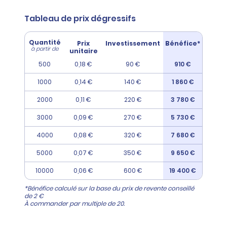
Tableau de prix dégressifs
Quantité
Prix
Investissement
Bénéfice*
à partir de
unitaire
500
0,18 €
90 €
910 €
1000
0,14 €
140 €
1 860 €
2000
0,11 €
220 €
3 780 €
3000
0,09 €
270 €
5 730 €
4000
0,08 €
320 €
7 680 €
5000
0,07 €
350 €
9 650 €
10000
0,06 €
600 €
19 400 €
*Bénéfice calculé sur la base du prix de revente conseillé
de 2 €
À commander par multiple de 20.