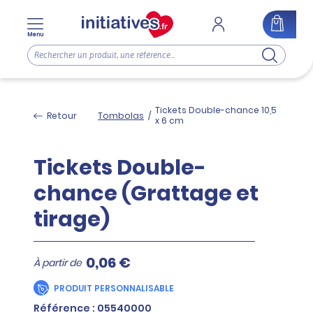
Menu
Tickets Double-chance 10,5
Retour
Tombolas
/
x 6 cm
Tickets Double-
chance (Grattage et
tirage)
0,06 €
À partir de
PRODUIT PERSONNALISABLE
Référence : 05540000