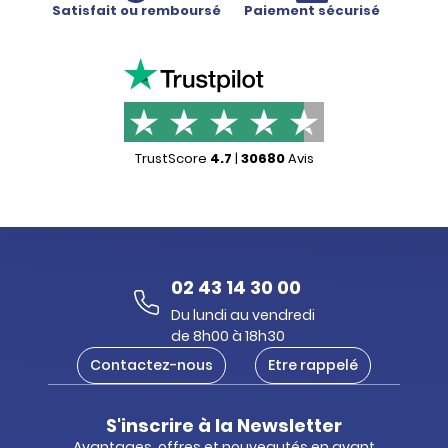
Satisfait ou remboursé
Paiement sécurisé
Set de 2 raquettes de
x2
plage Emoji
TrustScore
4.7
|
30680
Avis
Chapeau bob
x20
02 43 14 30 00
Du lundi au vendredi
de 8h00 à 18h30
Contactez-nous
Etre rappelé
Pistolet à eau pompe 34
x1
- 55 cm Ghostbusters
S'inscrire à la Newsletter
Avantages, offres et nouveautés en avant