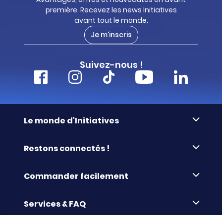
première. Recevez les news Initiatives
avant tout le monde.
Gourde enfant
x20
Je m'inscris
Gourde en aluminium - 35
cl
Suivez-nous !
Figurine Playmobil
x6
Le monde d'Initiatives
À propos d’Initiatives
Restons connectés !
Des valeurs de partage
Pichet et lot de cuillères
x7
mesureurs
Nous contacter
Initiatives-cœur
Commander facilement
Le blog
Le Fond’Actions Initiatives
Commande par référence
La newsletter
Enquête de satisfaction
Services & FAQ
Catalogues à télécharger
Planche à découper en