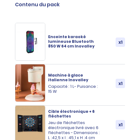
Contenu du pack
Enceinte karaoké
lumineuse Bluetooth
x1
850 W 64 cm Inovalley
Machine à glace
italienne Inovalley
x1
Capacité : 1 L- Puisance :
15 W
Cible électronique + 6
fléchettes
Jeu de fléchettes
x1
électronique livré avec 6
fléchettes - Dimensions :
L :42,5 x l : 45,1 x H :4 cm