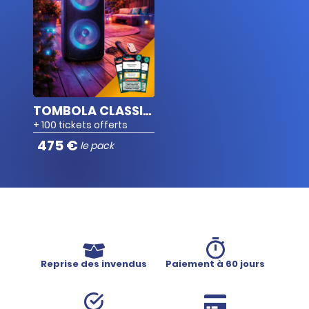
Tableau comparatif
Sacoche double pour
x1
vélo 60 % polyester
TOMBOLA CLASSIQUE 500 TICKETS À GRATTER
Mug à thé Fleurs
x1
+ 100 tickets offerts
475 €
le pack
Boîte à goûter
Boîte à goûter en PP avec
x4
son couvercle motif
raton-laveur
Reprise des invendus
Paiement à 60 jours
Souris Bluetooth
x1