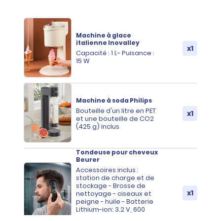
Machine à glace
italienne Inovalley
x1
Capacité : 1 L- Puisance :
15 W
Machine à soda Philips
Bouteille d'un litre en PET
x1
et une bouteille de CO2
(425 g) inclus
Tondeuse pour cheveux
Beurer
Accessoires inclus :
station de charge et de
stockage - Brosse de
x1
nettoyage - ciseaux et
peigne - huile - Batterie
Lithium-ion: 3.2 V, 600
mAh - Adaptateur