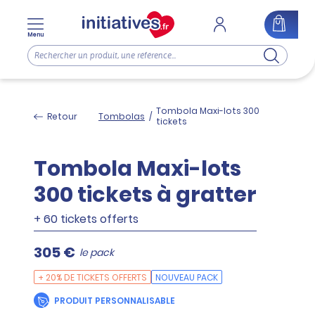
Menu
Tombola Maxi-lots 300
Retour
Tombolas
/
tickets
Tombola Maxi-lots
300 tickets à gratter
+ 60 tickets offerts
305 €
le pack
+ 20% DE TICKETS OFFERTS
NOUVEAU PACK
PRODUIT PERSONNALISABLE