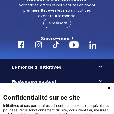
Avantages, offres et nouveautés en avant
première. Recevez les news Initiatives
avant tout le monde.
Je m'inscris
Suivez-nous !
Le monde d'Initiatives
À propos d’Initiatives
Restons connectés !
Des valeurs de partage
Nous contacter
Initiatives-cœur
Commander facilement
Confidentialité sur ce site
Le blog
Le Fond’Actions Initiatives
Initiatives et ses partenaires utilisent des cookies et équivalents
Commande par référence
La newsletter
Enquête de satisfaction
Services & FAQ
pour assurer le fonctionnement du site, vous identifier, mesurer
Catalogues à télécharger