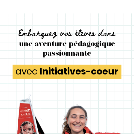
Embarquez vos élèves dans
une aventure pédagogique
passionnante
avec
Initiatives-coeur