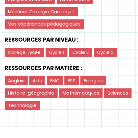
Mécénat Chirurgie Cardiaque
Vos expériences pédagogiques
RESSOURCES PAR NIVEAU :
Collège, Lycée
Cycle 1
Cycle 2
Cycle 3
RESSOURCES PAR MATIÈRE :
Anglais
Arts
EMC
EPS
Français
Histoire-géographie
Mathématiques
Sciences
Technologie