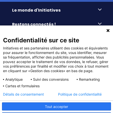
Le monde d'Initiatives
À propos d’Initiatives
Restons connectés !
Des valeurs de partage
Nous contacter
Initiatives-cœur
Commander facilement
Confidentialité sur ce site
Le blog
Le Fond’Actions Initiatives
Initiatives et ses partenaires utilisent des cookies et équivalents
Commande par référence
La newsletter
Enquête de satisfaction
Services & FAQ
pour assurer le fonctionnement du site, vous identifier, mesurer
Catalogues à télécharger
sa fréquentation, afficher des publicités personnalisées. Vous
pouvez accepter le traitement de vos données, le refuser, gérer
Reprise des invendus
Panier
Liens pratiques
vos préférences par finalité et modifier vos choix à tout moment
Paiement différé sans frais
en cliquant sur «Gestion des cookies» en bas de page.
La livraison
© DMP Initiatives 10 avenue Georges Auric - 72021
100% Satisfait ou Remboursé
Le paiement
Analytique
Suivi des conversions
Remarketing
LE MANS CEDEX 2
Initiatives est le spécialiste français des solutions de
Le service Après-Vente
Cartes et formulaires
collecte de fonds pour les établissements scolaires
Politique de confidentialité
et les associations. Initiatives s’adresse aux écoles
primaires, maternelles, aux collèges et lycées, aux
Détails de consentement
Politique de confidentialité
associations scolaires (APE, APEL, OGEC, sou des écoles,
Charte cookies
FSE, coopératives scolaires), aux BTS, aux IUT, aux MFR,
aux IFSI, aux associations sportives (UGSEL, USEP, AS …),
Gestion des cookies
Tout accepter
aux bureaux des étudiants (MDL, BDE…) et à tous types
d’associations loi 1901 (culturelles, sportives, sociales,