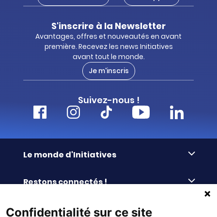
S'inscrire à la Newsletter
Avantages, offres et nouveautés en avant
première. Recevez les news Initiatives
avant tout le monde.
Je m'inscris
Suivez-nous !
Le monde d'Initiatives
À propos d’Initiatives
Restons connectés !
Des valeurs de partage
Nous contacter
Initiatives-cœur
Commander facilement
Confidentialité sur ce site
Le blog