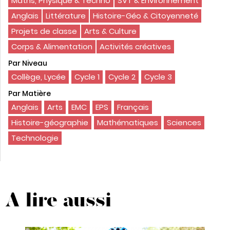
Maths, Physique & Techno
SVT & Environnement
Anglais
Littérature
Histoire-Géo & Citoyenneté
Projets de classe
Arts & Culture
Corps & Alimentation
Activités créatives
Par Niveau
Collège, Lycée
Cycle 1
Cycle 2
Cycle 3
Par Matière
Anglais
Arts
EMC
EPS
Français
Histoire-géographie
Mathématiques
Sciences
Technologie
A lire aussi