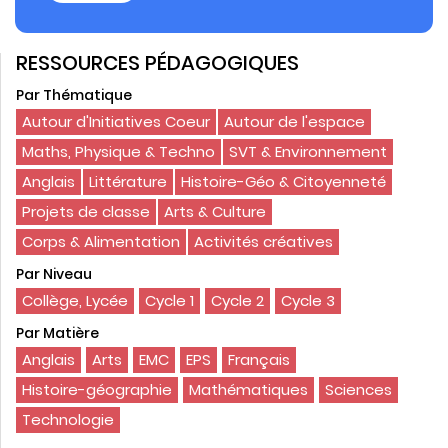
RESSOURCES PÉDAGOGIQUES
Par Thématique
Autour d'Initiatives Coeur
Autour de l'espace
Maths, Physique & Techno
SVT & Environnement
Anglais
Littérature
Histoire-Géo & Citoyenneté
Projets de classe
Arts & Culture
Corps & Alimentation
Activités créatives
Par Niveau
Collège, Lycée
Cycle 1
Cycle 2
Cycle 3
Par Matière
Anglais
Arts
EMC
EPS
Français
Histoire-géographie
Mathématiques
Sciences
Technologie