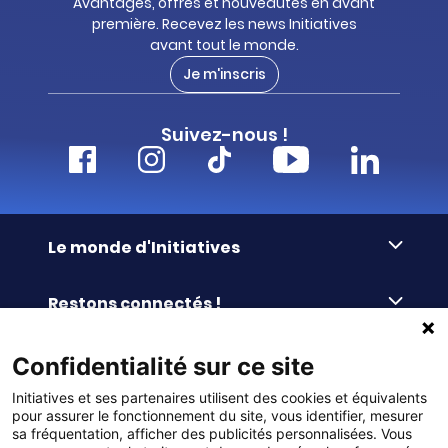
Avantages, offres et nouveautés en avant
première. Recevez les news Initiatives
avant tout le monde.
Je m'inscris
Suivez-nous !
Le monde d'Initiatives
À propos d’Initiatives
Restons connectés !
Des valeurs de partage
Nous contacter
Initiatives-cœur
Commander facilement
Confidentialité sur ce site
Le blog
Le Fond’Actions Initiatives
Initiatives et ses partenaires utilisent des cookies et équivalents
Commande par référence
La newsletter
Enquête de satisfaction
Services & FAQ
pour assurer le fonctionnement du site, vous identifier, mesurer
Catalogues à télécharger
sa fréquentation, afficher des publicités personnalisées. Vous