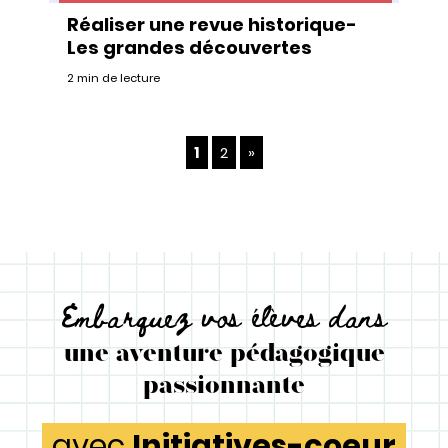
Réaliser une revue historique-
Les grandes découvertes
2 min de lecture
1
2
»
Embarquez vos élèves dans
une aventure pédagogique
passionnante
avec
Initiatives-coeur