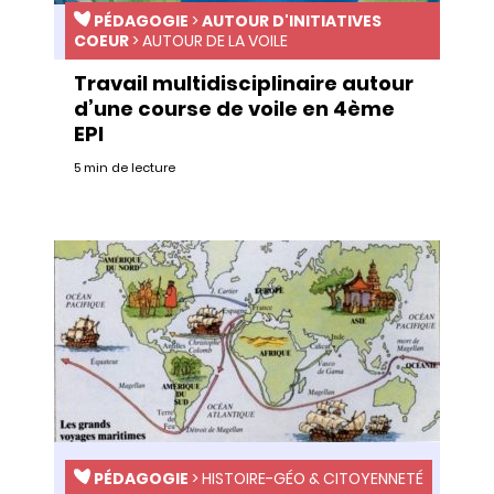
PÉDAGOGIE
>
AUTOUR D'INITIATIVES
COEUR
>
AUTOUR DE LA VOILE
Travail multidisciplinaire autour
d’une course de voile en 4ème
EPI
5 min de lecture
PÉDAGOGIE
>
HISTOIRE-GÉO & CITOYENNETÉ