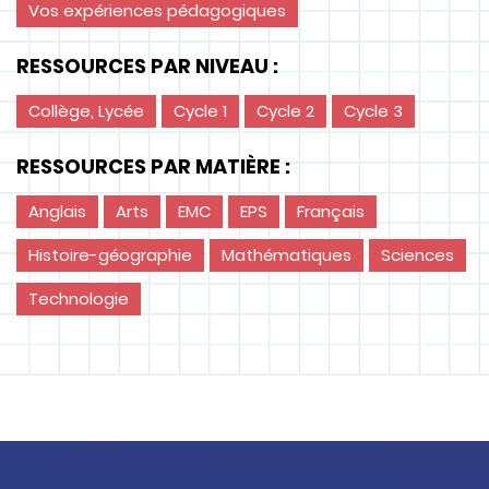
Vos expériences pédagogiques
RESSOURCES PAR NIVEAU :
Collège, Lycée
Cycle 1
Cycle 2
Cycle 3
RESSOURCES PAR MATIÈRE :
Anglais
Arts
EMC
EPS
Français
Histoire-géographie
Mathématiques
Sciences
Technologie