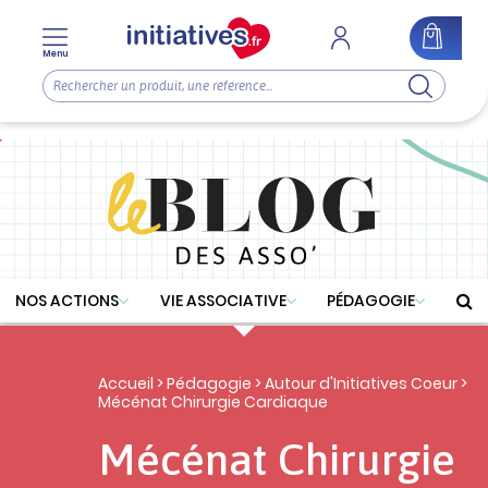
Menu
NOS ACTIONS
VIE ASSOCIATIVE
PÉDAGOGIE
Accueil
>
Pédagogie
>
Autour d'Initiatives Coeur
>
Mécénat Chirurgie Cardiaque
Mécénat Chirurgie