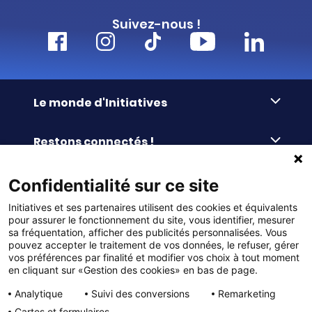
Suivez-nous !
Le monde d'Initiatives
À propos d’Initiatives
Restons connectés !
Des valeurs de partage
Nous contacter
Initiatives-cœur
Commander facilement
Confidentialité sur ce site
Le blog
Le Fond’Actions Initiatives
Initiatives et ses partenaires utilisent des cookies et équivalents
Commande par référence
La newsletter
Enquête de satisfaction
Services & FAQ
pour assurer le fonctionnement du site, vous identifier, mesurer
Catalogues à télécharger
sa fréquentation, afficher des publicités personnalisées. Vous
pouvez accepter le traitement de vos données, le refuser, gérer
Reprise des invendus
Panier
Liens pratiques
vos préférences par finalité et modifier vos choix à tout moment
Paiement différé sans frais
en cliquant sur «Gestion des cookies» en bas de page.
La livraison
© DMP Initiatives 10 avenue Georges Auric - 72021
100% Satisfait ou Remboursé
Le paiement
Analytique
Suivi des conversions
Remarketing
LE MANS CEDEX 2
Initiatives est le spécialiste français des solutions de
Le service Après-Vente
Cartes et formulaires