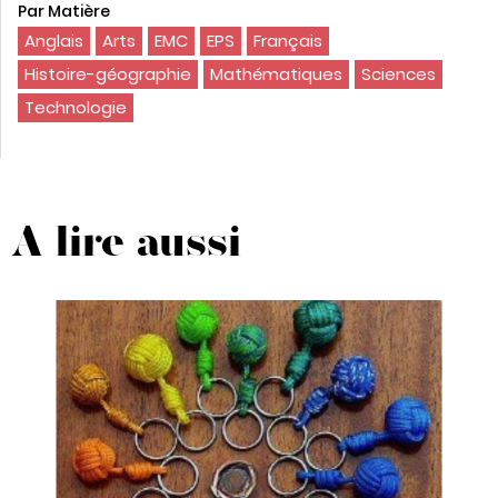
Par Matière
Anglais
Arts
EMC
EPS
Français
Histoire-géographie
Mathématiques
Sciences
Technologie
A lire aussi