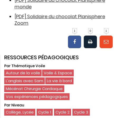
[PDF] Solidaire du chocolat Planisphere
monde
[PDF] Solidaire du chocolat Planisphere
Zoom
1
0
1
RESSOURCES PÉDAGOGIQUES
Par Thématique Voile
Autour de la voile
Voile & Espace
L'anglais avec Sam
La vie à bord
Mécénat Chirurgie Cardiaque
Vos expériences pédagogiques
Par Niveau
Collège, Lycée
Cycle 1
Cycle 2
Cycle 3