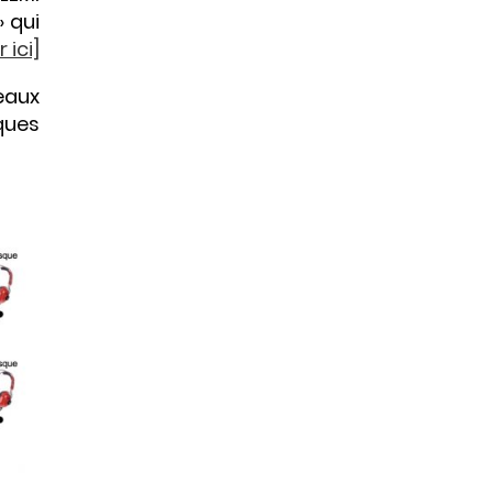
» qui
 ici]
eaux
ques