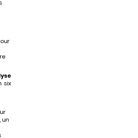
s
pour
re
lyse
 six
our
, un
s