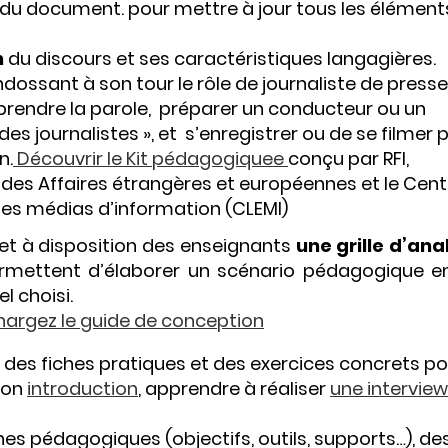
du document. pour mettre à jour tous les élément
n
du discours et ses caractéristiques langagières.
ndossant à son tour le rôle de journaliste de presse
 prendre la parole, préparer un conducteur ou un
 des journalistes », et s’enregistrer ou de se filmer 
n.
Découvrir le Kit pédagogiquee
conçu par RFI,
 des Affaires étrangères et européennes et le Cent
des médias d’information (CLEMI)
t à disposition des enseignants
une grille d’ana
rmettent d’élaborer un scénario pédagogique en
l choisi.
hargez le guide de conception
z des fiches pratiques et des exercices concrets p
son
introduction
, apprendre à réaliser
une interview
hes pédagogiques (objectifs, outils, supports…), de