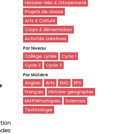
Histoire-Géo & Citoyenneté
Projets de classe
Arts & Culture
Corps & Alimentation
Activités créatives
Par Niveau
Collège, Lycée
Cycle 1
Cycle 2
Cycle 3
Par Matière
Anglais
Arts
EMC
EPS
e
Français
Histoire-géographie
Mathématiques
Sciences
Technologie
tion
odes