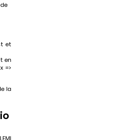
 de
t et
nt en
x =>
de la
io
LEMI