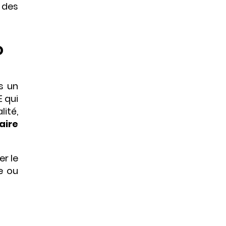
 des
o
s un
 qui
ité,
aire
r le
e ou