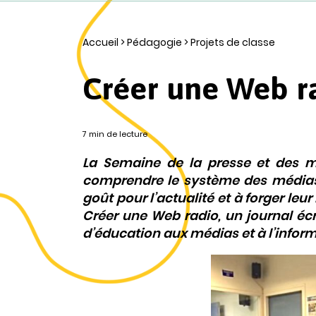
Accueil
>
Pédagogie
>
Projets de classe
Créer une Web ra
7 min de lecture
La
Semaine de la presse et des m
comprendre le système des médias, 
goût pour l’actualité et à forger leu
Créer une Web radio, un journal écr
d’éducation aux médias et à l’inform