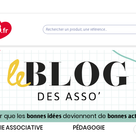
r que les
deviennent de
bonnes idées
bonnes act
IE ASSOCIATIVE
PÉDAGOGIE