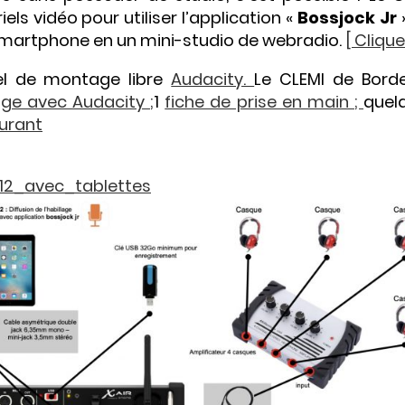
ls vidéo pour utiliser l’application «
Bossjock Jr
smartphone en un mini-studio de webradio.
[ Cliquer
iel de montage libre
Audacity.
Le CLEMI de Bord
ge avec Audacity ;
1
fiche de prise en main ;
quel
ourant
12_avec_tablettes