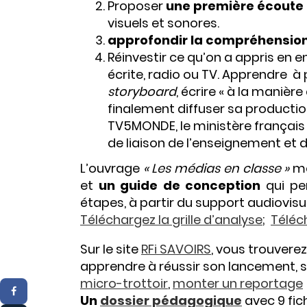
Proposer
une première écoute
visuels et sonores.
approfondir la compréhensio
Réinvestir ce qu’on a appris en e
écrite, radio ou TV. Apprendre à
storyboard
, écrire « à la manière
finalement diffuser sa productio
TV5MONDE, le ministère français
de liaison de l’enseignement et 
L’ouvrage
« Les médias en classe »
me
et
un guide de conception
qui pe
étapes, à partir du support audiovisue
Téléchargez la grille d’analyse
;
Téléc
Sur le site
RFi SAVOIRS
, vous trouvere
apprendre à réussir son lancement, 
micro-trottoir
,
monter un reportage
Un
dossier pédagogique
avec 9 fic