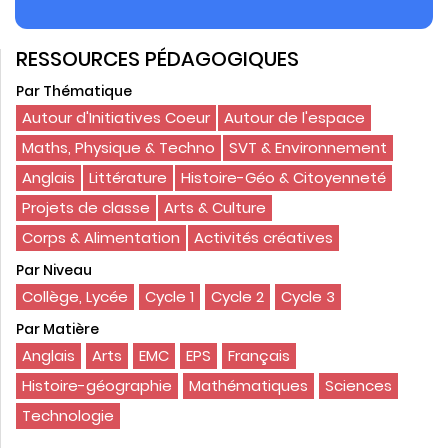
RESSOURCES PÉDAGOGIQUES
Par Thématique
Autour d'Initiatives Coeur
Autour de l'espace
Maths, Physique & Techno
SVT & Environnement
Anglais
Littérature
Histoire-Géo & Citoyenneté
Projets de classe
Arts & Culture
Corps & Alimentation
Activités créatives
Par Niveau
Collège, Lycée
Cycle 1
Cycle 2
Cycle 3
Par Matière
Anglais
Arts
EMC
EPS
Français
Histoire-géographie
Mathématiques
Sciences
Technologie