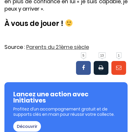
en plus de confiance en lui « je suis capable, je
peux y arriver ».
À vous de jouer !
Source :
Parents du 21ème siècle
5
13
1
Lancez une action avec
Initiatives
Profitez d’un accompagnement gratuit et de
supports clés en main pour réussir votre collecte.
Découvrir