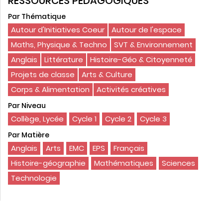
RESSOURCES PÉDAGOGIQUES
Par Thématique
Autour d'Initiatives Coeur
Autour de l'espace
Maths, Physique & Techno
SVT & Environnement
Anglais
Littérature
Histoire-Géo & Citoyenneté
Projets de classe
Arts & Culture
Corps & Alimentation
Activités créatives
Par Niveau
Collège, Lycée
Cycle 1
Cycle 2
Cycle 3
Par Matière
Anglais
Arts
EMC
EPS
Français
Histoire-géographie
Mathématiques
Sciences
Technologie