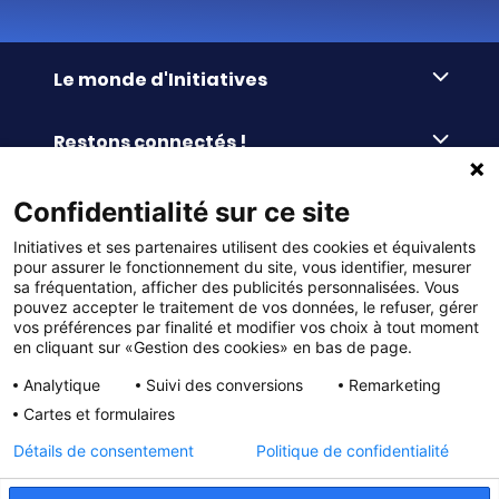
Le monde d'Initiatives
À propos d’Initiatives
Restons connectés !
Des valeurs de partage
Nous contacter
Initiatives-cœur
Commander facilement
Confidentialité sur ce site
Le blog
Le Fond’Actions Initiatives
Initiatives et ses partenaires utilisent des cookies et équivalents
Commande par référence
La newsletter
Enquête de satisfaction
Services & FAQ
pour assurer le fonctionnement du site, vous identifier, mesurer
Catalogues à télécharger
sa fréquentation, afficher des publicités personnalisées. Vous
pouvez accepter le traitement de vos données, le refuser, gérer
Reprise des invendus
Panier
Liens pratiques
vos préférences par finalité et modifier vos choix à tout moment
Paiement différé sans frais
en cliquant sur «Gestion des cookies» en bas de page.
La livraison
© DMP Initiatives 10 avenue Georges Auric - 72021
100% Satisfait ou Remboursé
Le paiement
Analytique
Suivi des conversions
Remarketing
LE MANS CEDEX 2
Initiatives est le spécialiste français des solutions de
Le service Après-Vente
Cartes et formulaires
collecte de fonds pour les établissements scolaires
Politique de confidentialité
et les associations. Initiatives s’adresse aux écoles
primaires, maternelles, aux collèges et lycées, aux
Détails de consentement
Politique de confidentialité
associations scolaires (APE, APEL, OGEC, sou des écoles,
Charte cookies
FSE, coopératives scolaires), aux BTS, aux IUT, aux MFR,