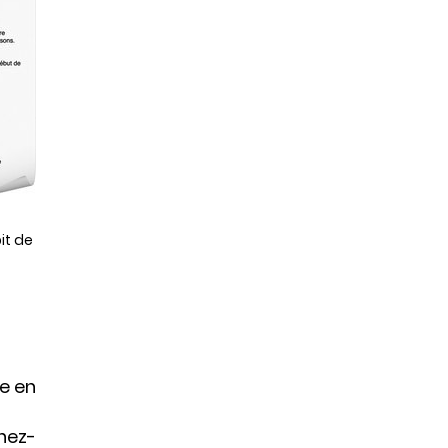
it de
ée en
gnez-