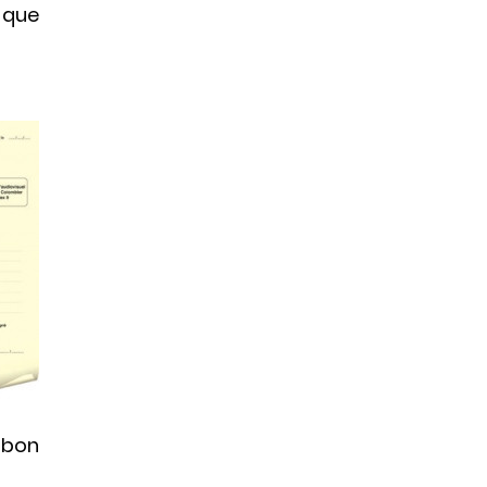
e que
e bon