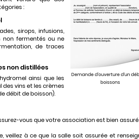
égories :
l
es, sirops, infusions,
uits non fermentés ou ne
rmentation, de traces
s non distillées
Demande d’ouverture d’un déb
 hydromel ainsi que les
boissons
l des vins et les crèmes
e débit de boisson).
 assurez-vous que votre association est bien assur
, veillez à ce que la salle soit assurée et rensei