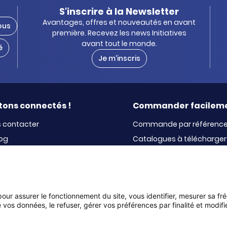
S'inscrire à la Newsletter
Avantages, offres et nouveautés en avant
ous
première. Recevez les news Initiatives
avant tout le monde.
é
Je m'inscris
tons connectés !
Commander facilem
 contacter
Commande par référenc
log
Catalogues à télécharger
ewsletter
Panier
La livraison
Le paiement
 pour assurer le fonctionnement du site, vous identifier, mesurer sa fr
 vos données, le refuser, gérer vos préférences par finalité et modif
Politique
Charte
Gestion
Mentions
de confidentialité
cookies
des cookies
légales