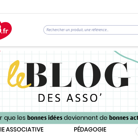
r que les
deviennent de
bonnes idées
bonnes act
IE ASSOCIATIVE
PÉDAGOGIE