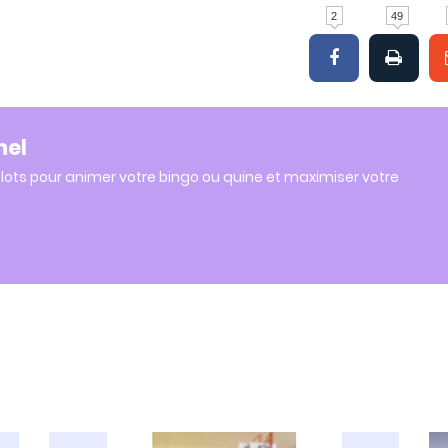
2
49
nel
lots pour animer votre bingo ou quine et maximiser votre