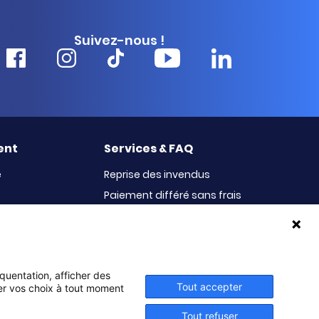
Suivez-nous !
ent
Services & FAQ
e
Reprise des invendus
Paiement différé sans frais
100% Satisfait ou Remboursé
Le service Après-Vente
équentation, afficher des
Tout accepter
ier vos choix à tout moment
Conditions générales
Conditions générales
d’utilisation
de vente et de services
Tout refuser