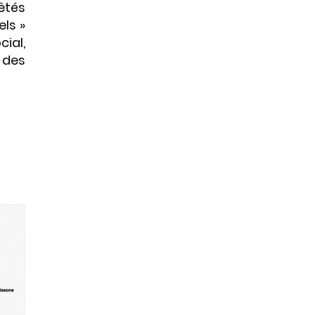
rêtés
els »
ial,
r des