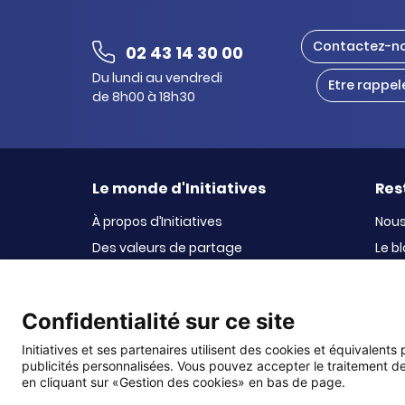
Contactez-n
02 43 14 30 00
Du lundi au vendredi
Etre rappel
de 8h00 à 18h30
Le monde d'Initiatives
Res
À propos d’Initiatives
Nous
Des valeurs de partage
Le b
Initiatives-cœur
La n
Le Fond’Actions Initiatives
Confidentialité sur ce site
Enquête de satisfaction
Initiatives et ses partenaires utilisent des cookies et équivalents
publicités personnalisées. Vous pouvez accepter le traitement de
© DMP Initiatives
en cliquant sur «Gestion des cookies» en bas de page.
10 avenue Georges Auric - 72021 LE MANS CEDEX 2