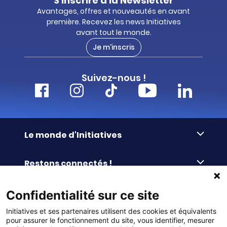
S'inscrire à la Newsletter
Avantages, offres et nouveautés en avant
première. Recevez les news Initiatives
avant tout le monde.
Je m'inscris
Suivez-nous !
Le monde d'Initiatives
À propos d’Initiatives
Restons connectés !
Des valeurs de partage
Nous contacter
Initiatives-cœur
Commander facilement
Confidentialité sur ce site
Le blog
Le Fond’Actions Initiatives
Initiatives et ses partenaires utilisent des cookies et équivalents
Commande par référence
La newsletter
Enquête de satisfaction
Services & FAQ
pour assurer le fonctionnement du site, vous identifier, mesurer