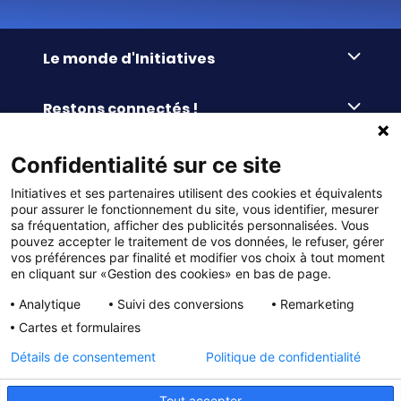
Le monde d'Initiatives
À propos d’Initiatives
Restons connectés !
Des valeurs de partage
Nous contacter
Initiatives-cœur
Commander facilement
Confidentialité sur ce site
Le blog
Le Fond’Actions Initiatives
Initiatives et ses partenaires utilisent des cookies et équivalents
Commande par référence
La newsletter
Enquête de satisfaction
Services & FAQ
pour assurer le fonctionnement du site, vous identifier, mesurer
Catalogues à télécharger
sa fréquentation, afficher des publicités personnalisées. Vous
pouvez accepter le traitement de vos données, le refuser, gérer
Reprise des invendus
Panier
Liens pratiques
vos préférences par finalité et modifier vos choix à tout moment
Paiement différé sans frais
en cliquant sur «Gestion des cookies» en bas de page.
La livraison
© DMP Initiatives 10 avenue Georges Auric - 72021
100% Satisfait ou Remboursé
Le paiement
Analytique
Suivi des conversions
Remarketing
LE MANS CEDEX 2
Initiatives est le spécialiste français des solutions de
Le service Après-Vente
Cartes et formulaires
collecte de fonds pour les établissements scolaires
Politique de confidentialité
et les associations. Initiatives s’adresse aux écoles
primaires, maternelles, aux collèges et lycées, aux
Détails de consentement
Politique de confidentialité
associations scolaires (APE, APEL, OGEC, sou des écoles,
Charte cookies
FSE, coopératives scolaires), aux BTS, aux IUT, aux MFR,
aux IFSI, aux associations sportives (UGSEL, USEP, AS …),
Gestion des cookies
Tout accepter