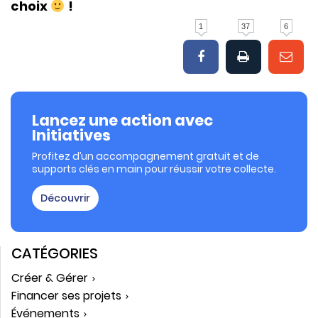
choix
!
1
37
6
Lancez une action avec
Initiatives
Profitez d’un accompagnement gratuit et de
supports clés en main pour réussir votre collecte.
Découvrir
CATÉGORIES
Créer & Gérer
Financer ses projets
Événements