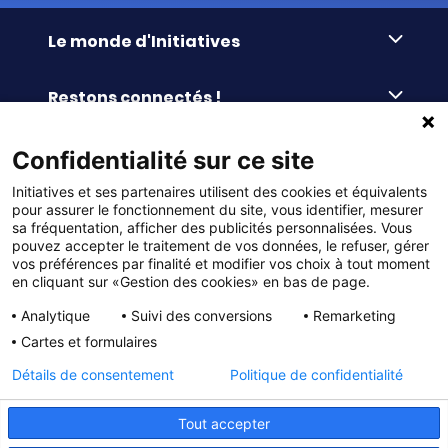
Le monde d'Initiatives
À propos d’Initiatives
Restons connectés !
Des valeurs de partage
Nous contacter
Initiatives-cœur
Commander facilement
Confidentialité sur ce site
Le blog
Le Fond’Actions Initiatives
Initiatives et ses partenaires utilisent des cookies et équivalents
Commande par référence
La newsletter
Enquête de satisfaction
Services & FAQ
pour assurer le fonctionnement du site, vous identifier, mesurer
Catalogues à télécharger
sa fréquentation, afficher des publicités personnalisées. Vous
pouvez accepter le traitement de vos données, le refuser, gérer
Reprise des invendus
Panier
Liens pratiques
vos préférences par finalité et modifier vos choix à tout moment
Paiement différé sans frais
La livraison
en cliquant sur «Gestion des cookies» en bas de page.
© DMP Initiatives 10 avenue Georges Auric - 72021
100% Satisfait ou Remboursé
Le paiement
Analytique
Suivi des conversions
Remarketing
LE MANS CEDEX 2
Initiatives est le spécialiste français des solutions de
Le service Après-Vente
Cartes et formulaires
collecte de fonds pour les établissements scolaires
Politique de confidentialité
et les associations. Initiatives s’adresse aux écoles
primaires, maternelles, aux collèges et lycées, aux
Détails de consentement
Politique de confidentialité
associations scolaires (APE, APEL, OGEC, sou des écoles,
Charte cookies
FSE, coopératives scolaires), aux BTS, aux IUT, aux MFR,
aux IFSI, aux associations sportives (UGSEL, USEP, AS …),
Gestion des cookies
Tout accepter
aux bureaux des étudiants (MDL, BDE…) et à tous types