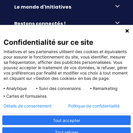
Le monde d'Initiatives
À propos d’Initiatives
Restons connectés !
Des valeurs de partage
Nous contacter
Initiatives-cœur
Commander facilement
Confidentialité sur ce site
Le blog
Le Fond’Actions Initiatives
Initiatives et ses partenaires utilisent des cookies et équivalents
Commande par référence
La newsletter
Enquête de satisfaction
Services & FAQ
pour assurer le fonctionnement du site, vous identifier, mesurer
Catalogues à télécharger
sa fréquentation, afficher des publicités personnalisées. Vous
pouvez accepter le traitement de vos données, le refuser, gérer
Reprise des invendus
Panier
Liens pratiques
vos préférences par finalité et modifier vos choix à tout moment
Paiement différé sans frais
La livraison
en cliquant sur «Gestion des cookies» en bas de page.
© DMP Initiatives 10 avenue Georges Auric - 72021
100% Satisfait ou Remboursé
Le paiement
Analytique
Suivi des conversions
Remarketing
LE MANS CEDEX 2
Initiatives est le spécialiste français des solutions de
Le service Après-Vente
Cartes et formulaires
collecte de fonds pour les établissements scolaires
Politique de confidentialité
et les associations. Initiatives s’adresse aux écoles
primaires, maternelles, aux collèges et lycées, aux
Détails de consentement
Politique de confidentialité
associations scolaires (APE, APEL, OGEC, sou des écoles,
Charte cookies
FSE, coopératives scolaires), aux BTS, aux IUT, aux MFR,
aux IFSI, aux associations sportives (UGSEL, USEP, AS …),
Gestion des cookies
Tout accepter
aux bureaux des étudiants (MDL, BDE…) et à tous types
d’associations loi 1901 (culturelles, sportives, sociales,
Mentions légales
Tout refuser
musicales, paroissiales, de jumelage, 3ème âge, à