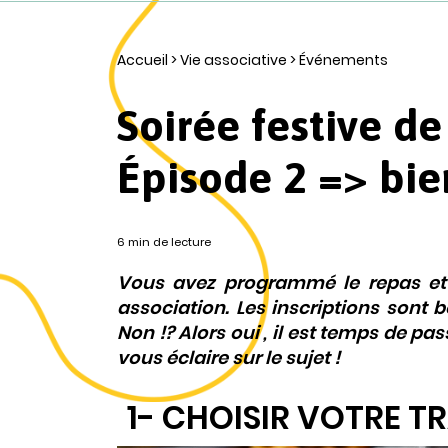
Accueil
>
Vie associative
>
Événements
Soirée festive de
Épisode 2 => bie
6 min de lecture
Vous avez programmé le repas et 
association. Les inscriptions sont b
Non !? Alors oui , il est temps de pas
vous éclaire sur le sujet !
1- CHOISIR VOTRE T