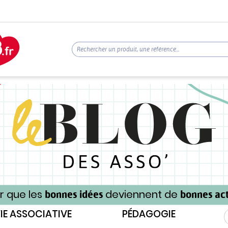
r que les
deviennent de
bonnes idées
bonnes act
IE ASSOCIATIVE
PÉDAGOGIE