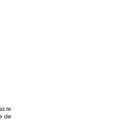
ez le
e de