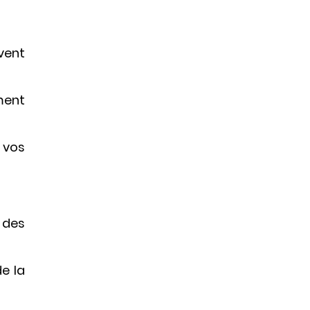
vent
ement
 vos
 des
e la