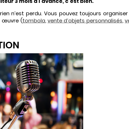
iteur 3 mois à l’avance, c’est bien.
 rien n’est perdu. Vous pouvez toujours organiser
n œuvre (
tombola
,
vente d’objets personnalisés
,
v
TION