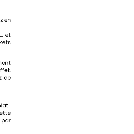
ez en
… et
ckets
ment
fet.
z de
lat.
vette
, par