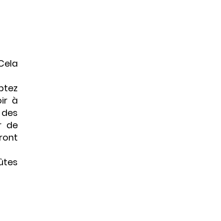
Cela
ptez
ir à
 des
r de
ront
ûtes