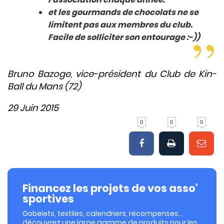
et les gourmands de chocolats ne se
limitent pas aux membres du club.
Facile de solliciter son entourage :-))
Bruno Bazoge, vice-président du Club de Kin-
Ball du Mans (72)
29 Juin 2015
0
0
0
Financez les projets de vos asso'
sportives
Gobelets, textiles, calendriers, récompenses…
découvrez une large gamme de produits pour les