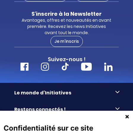
S'inscrire à la Newsletter
Avantages, offres et nouveautés en avant
première. Recevez les news Initiatives
avant tout le monde.
Je m'inscris
Suivez-nous !
Le monde d'Initiatives
À propos d’Initiatives
Restons connectés !
Des valeurs de partage
Nous contacter
Initiatives-cœur
Commander facilement
Confidentialité sur ce site
Le blog
Le Fond’Actions Initiatives