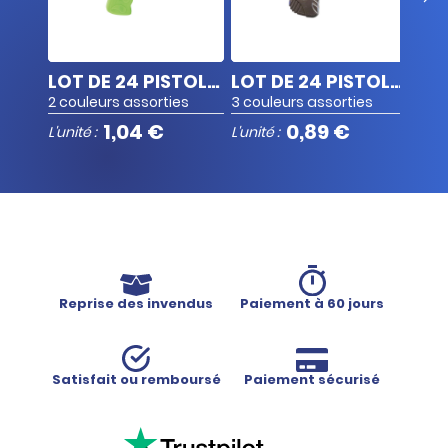
PISTOLET À EAU 17 CM
LOT DE 24 PISTOLETS À EAU 23 CM
LOT DE 24 PISTOLETS À EAU 17,5 CM
2 couleurs assorties
3 couleurs assorties
1,04 €
0,89 €
L'unité :
L'unité :
L'unit
Reprise des invendus
Paiement à 60 jours
Satisfait ou remboursé
Paiement sécurisé