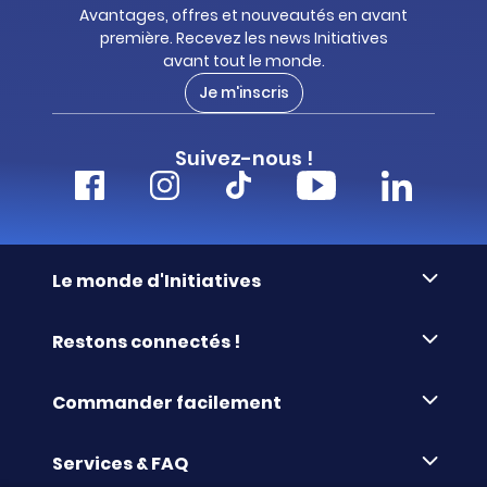
Avantages, offres et nouveautés en avant
première. Recevez les news Initiatives
avant tout le monde.
Je m'inscris
Suivez-nous !
Le monde d'Initiatives
À propos d’Initiatives
Restons connectés !
Des valeurs de partage
Nous contacter
Initiatives-cœur
Commander facilement
Le blog
Le Fond’Actions Initiatives
Commande par référence
La newsletter
Enquête de satisfaction
Services & FAQ
Catalogues à télécharger