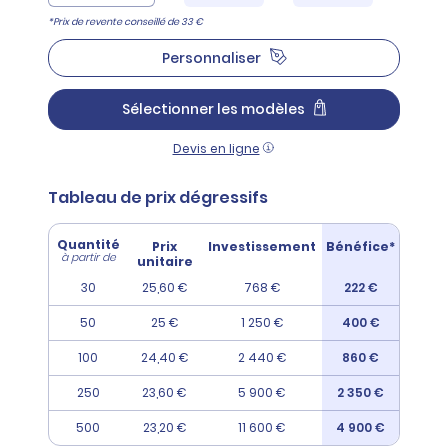
*Prix de revente conseillé de 33 €
Personnaliser
Sélectionner les modèles
Devis en ligne
Tableau de prix dégressifs
Quantité
Prix
Investissement
Bénéfice*
à partir de
unitaire
30
25,60 €
768 €
222 €
50
25 €
1 250 €
400 €
100
24,40 €
2 440 €
860 €
250
23,60 €
5 900 €
2 350 €
500
23,20 €
11 600 €
4 900 €