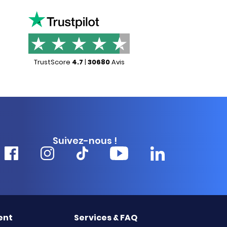
TrustScore
4.7
|
30680
Avis
Suivez-nous !
ent
Services & FAQ