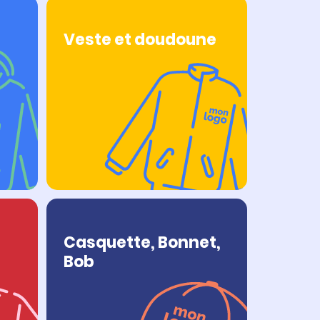
Veste et doudoune
Casquette, Bonnet,
Bob