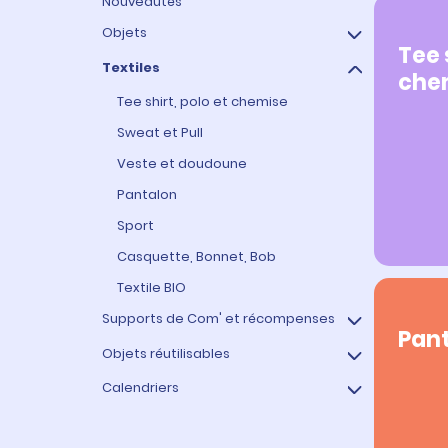
Nouveautés
Objets
Tee 
Textiles
Gobelets, Gourdes, Flutes, Mugs
che
Tote bag, Sacs et Serviettes
Tee shirt, polo et chemise
Gobelets
Sweat et Pull
Gourdes
Stylo et papeterie
Tote bag et Sacs
Veste et doudoune
Mugs et tasse
Porte clés
Serviettes
Pantalon
Flutes
Autres accessoires
Sport
Jetons personnalisés
Casquette, Bonnet, Bob
Textile BIO
Supports de Com' et récompenses
Pan
Objets réutilisables
Coupes, Médailles et Trophée
Gobelets
Calendriers
Sacs et Serviettes
PLV, Autres accessoires
Gobelets, Mugs et Tasse
Tous les calendriers