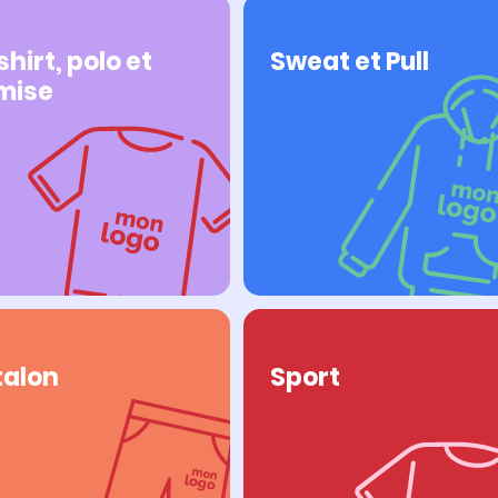
shirt, polo et
Sweat et Pull
mise
talon
Sport